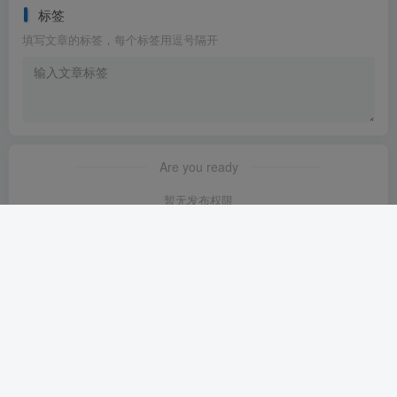
标签
填写文章的标签，每个标签用逗号隔开
Are you ready
暂无发布权限
友链申请
-
免责声明
-
关于我们
-
广告合作
-
网站地图
Copyright © 2025 ·
星舰联盟AIGC