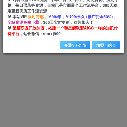
越、每日语录等资源，目前已是市面最全工作流平台，365天稳
定更新优质工作流资源！
🔰 本站VIP
限时特惠，
￥99/年，￥199/永久 (推广佣金50%)，
Hi！请先登录
全站资源免费下载，
365天实时更新，欢迎加入！
🔰
星舰联盟开放加盟，搭建一个和星舰联盟AIGC一样的知识付
费平台，
站长微信：starxj999
登录
注册
开通VIP会员
加盟当站长