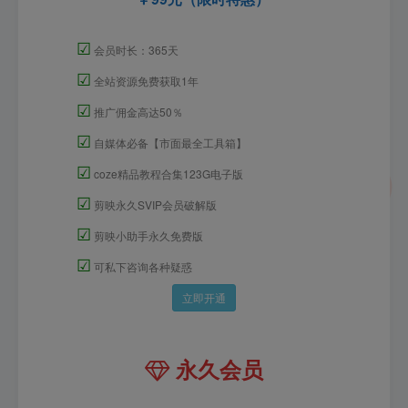
☑
会员时长：365天
☑
全站资源免费获取1年
☑
推广佣金高达50％
☑
自媒体必备【市面最全工具箱】
☑
coze精品教程合集123G电子版
☑
剪映永久SVIP会员破解版
☑
剪映小助手永久免费版
☑
可私下咨询各种疑惑
立即开通
永久会员