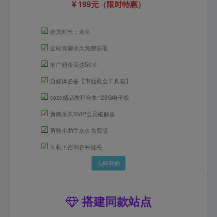
199元（限时特惠）
☑
会员时长：永久
☑
全站资源永久免费获取
☑
推广佣金高达50％
☑
自媒体必备【市面最全工具箱】
☑
coze精品教程合集123G电子版
☑
剪映永久SVIP会员破解版
☑
剪映小助手永久免费版
☑
可私下咨询各种疑惑
立即开通
搭建同款站点