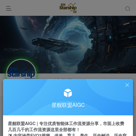
Hi！请登录
星舰联盟AIGC
开通会员 尊享会员权益
星舰联盟AIGC | 专注优质智能体工作流资源分享，市面上收费
余额
几百几千的工作流资源这里全部都有！
0
🔰 内容涵盖EVO3视频、书单、育儿、养生、历史解说、历史穿