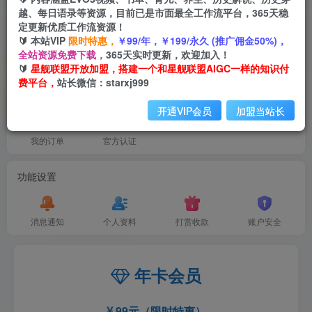
越、每日语录等资源，目前已是市面最全工作流平台，365天稳
定更新优质工作流资源！
推广中心
🔰 本站VIP
限时特惠，
￥99/年，￥199/永久 (推广佣金50%)，
0%
0
全站资源免费下载，
365天实时更新，欢迎加入！
比例
累计佣金
🔰
星舰联盟开放加盟，搭建一个和星舰联盟AIGC一样的知识付
费平台，
站长微信：starxj999
我的服务
开通VIP会员
加盟当站长
我的订单
官方认证
功能设置
消息通知
个人资料
打赏收款
账户安全
年卡会员
99元（限时特惠）