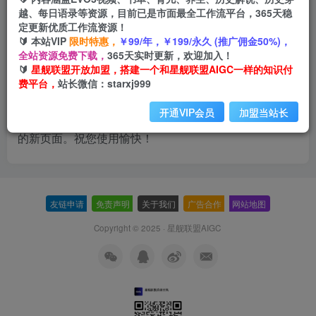
XYZ Doohickey公司成立于1971年，自从建立以
越、每日语录等资源，目前已是市面最全工作流平台，365天稳
来，我们一直向社会贡献着优秀doohickies。我们
定更新优质工作流资源！
的公司总部位于天朝魔都，有着超过两千名员工，
🔰 本站VIP
限时特惠，
￥99/年，￥199/永久 (推广佣金50%)，
对魔都政府税收有着巨大贡献。
全站资源免费下载，
365天实时更新，欢迎加入！
🔰
星舰联盟开放加盟，搭建一个和星舰联盟AIGC一样的知识付
费平台，
站长微信：starxj999
而您，作为一位 WordPress 新用户，我们建议您转到
您
开通VIP会员
加盟当站长
站点的仪表盘
，删除本页面，然后创建包含您自己内容
的新页面。祝您使用愉快！
友链申请
-
免责声明
-
关于我们
-
广告合作
-
网站地图
Copyright © 2025 ·
星舰联盟AIGC