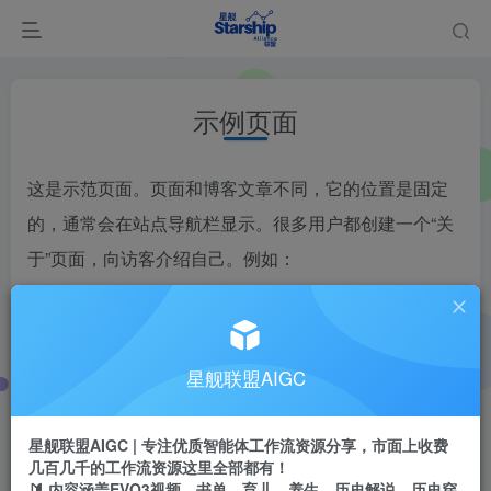
示例页面
这是示范页面。页面和博客文章不同，它的位置是固定
的，通常会在站点导航栏显示。很多用户都创建一个“关
于”页面，向访客介绍自己。例如：
嗨，大家好！我白天是个邮递员，晚上就是个有抱
负的演员。这是我的网站。我住在北京，养了条吉
通人性的狗叫小黑，我喜欢艺术和旅行。
星舰联盟AIGC
……或这个：
星舰联盟AIGC | 专注优质智能体工作流资源分享，市面上收费
几百几千的工作流资源这里全部都有！
🔰 内容涵盖EVO3视频、书单、育儿、养生、历史解说、历史穿