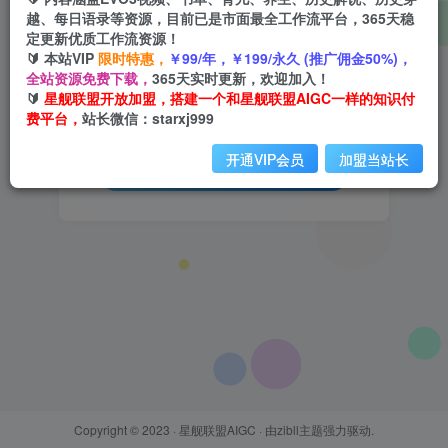
越、每日语录等资源，目前已是市面最全工作流平台，365天稳
用户名或邮箱
定更新优质工作流资源！
🔰 本站VIP
限时特惠，
￥99/年，￥199/永久 (推广佣金50%)，
全站资源免费下载，
365天实时更新，欢迎加入！
登录密码
🔰
星舰联盟开放加盟，搭建一个和星舰联盟AIGC一样的知识付
找回密码
费平台，
站长微信：starxj999
记住登录
开通VIP会员
加盟当站长
登录
Copyright © 2023 ·
星舰联盟AIGC
· 由
zibll主题
强力驱动.