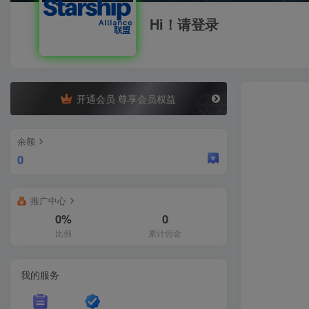
Hi！请登录
开通会员 尊享会员权益
余额
0
推广中心
0%
0
比例
累计佣金
我的服务