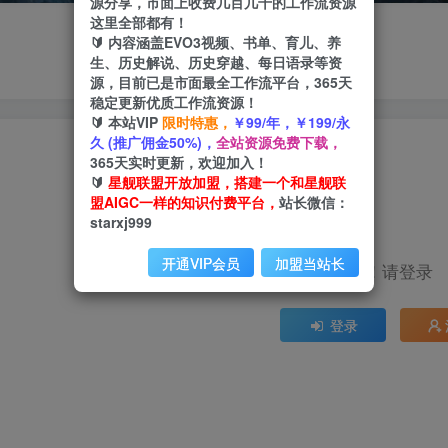
源分享，市面上收费几百几千的工作流资源
这里全部都有！
🔰 内容涵盖EVO3视频、书单、育儿、养
生、历史解说、历史穿越、每日语录等资
源，目前已是市面最全工作流平台，365天
稳定更新优质工作流资源！
🔰 本站VIP
限时特惠，
￥99/年，￥199/永
久 (推广佣金50%)，
全站资源免费下载，
365天实时更新，欢迎加入！
🔰
星舰联盟开放加盟，搭建一个和星舰联
盟AIGC一样的知识付费平台，
站长微信：
starxj999
开通VIP会员
加盟当站长
Hi！请登录
登录