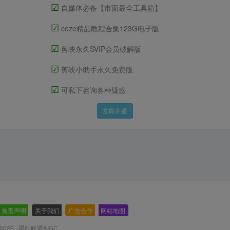
☑
自媒体必备【市面最全工具箱】
☑
coze精品教程合集123G电子版
☑
剪映永久SVIP会员破解版
☑
剪映小助手永久免费版
☑
可私下咨询各种疑惑
立即开通
免责声明
-
关于我们
-
广告合作
-
网站地图
 2025 ·
星舰联盟AIGC