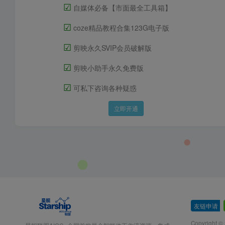
☑
自媒体必备【市面最全工具箱】
☑
coze精品教程合集123G电子版
☑
剪映永久SVIP会员破解版
☑
剪映小助手永久免费版
☑
可私下咨询各种疑惑
立即开通
友链申请
-
Copyright ©