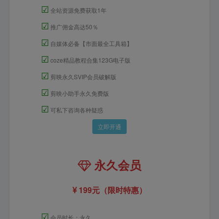
☑
全站资源免费获取1年
☑
推广佣金高达50％
☑
自媒体必备【市面最全工具箱】
☑
coze精品教程合集123G电子版
☑
剪映永久SVIP会员破解版
☑
剪映小助手永久免费版
☑
可私下咨询各种疑惑
立即开通
永久会员
199元（限时特惠）
☑
会员时长：永久