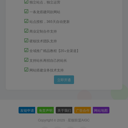
☑
独立站点，独立运营
☑
一条龙搭建同款网站
☑
站点授权，365天自动更新
☑
商业定制合作支持
☑
硬核技术团队支持
☑
全域推广精品教程【20+全渠道】
☑
支持站长再招自己的站长
☑
网站搭建业务技术支持
立即开通
友链申请
-
免责声明
-
关于我们
-
广告合作
-
网站地图
Copyright © 2025 ·
星舰联盟AIGC