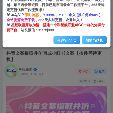
越、每日语录等资源，目前已是市面最全工作流平台，365天稳
定更新优质工作流资源！
🔰 本站VIP
限时特惠，
￥99/年，￥199/永久 (推广佣金50%)，
全站资源免费下载，
365天实时更新，欢迎加入！
🔰
星舰联盟开放加盟，搭建一个和星舰联盟AIGC一样的知识付
费平台，
站长微信：starxj999
开通VIP会员
加盟当站长
首页
会员免费
正文
抖音文案提取并仿写成小红书文案【插件等待更
换】
星舰联盟
关注
私信
5月22日 11:46更新
3188
645