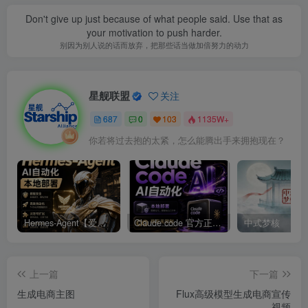
Don't give up just because of what people said. Use that as
your motivation to push harder.
别因为别人说的话而放弃，把那些话当做加倍努力的动力
星舰联盟
关注
687
0
103
1135W+
你若将过去抱的太紧，怎么能腾出手来拥抱现在？
Hermes-Agent【爱马仕】AI自动化部署【会员免费领取安装包】
Claude code 官方正版 超强工具【会员免费领取安装包】
中式梦核
上一篇
下一篇
生成电商主图
Flux高级模型生成电商宣传
视频