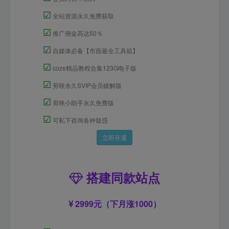
☑
全站资源永久免费获取
☑
推广佣金高达50％
☑
自媒体必备【市面最全工具箱】
☑
coze精品教程合集123G电子版
☑
剪映永久SVIP会员破解版
☑
剪映小助手永久免费版
☑
可私下咨询各种疑惑
立即开通
搭建同款站点
2999元（下月涨1000）