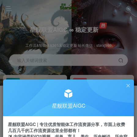
星舰联盟AIGC ∞ 稳定更新
工作流&智能体&365天稳定更新 站长微信：starxj999
输入关键词搜索
加入会员
工作流主页
1折
持续更新
全站资源免费下载
一站式AI创作平台
每周免费工作流
推广佣金
星舰联盟AIGC
体验
50-70%分佣
不定期更新
推广返佣高达70%
星舰联盟AIGC | 专注优质智能体工作流资源分享，市面上收费
站长招募
推荐
几百几千的工作流资源这里全部都有！
项目周期预估10年
🔰 内容涵盖EVO3视频、书单、育儿、养生、历史解说、历史穿