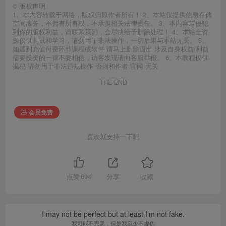
©
版权声明
1、本内容转载于网络，版权归原作者所有！ 2、本站仅提供信息存储
空间服务，不拥有所有权，不承担相关法律责任。 3、本内容若侵犯
到你的版权利益，请联系我们，会尽快给予删除处理！ 4、本站全资
源仅供测试和学习，请勿用于非法操作，一切后果与本站无关。 5、
如遇到充值付费环节课程或软件 请马上删除退出 涉及自身权益/利益
需要投资的一律不要相信，访客发现请向客服举报。 6、本教程仅供
揭秘 请勿用于非法违规操作 否则和作者 官网 无关
THE END
会员免费
喜欢就支持一下吧
点赞
694
分享
收藏
I may not be perfect but at least I’m not fake.
我可能不完美，但是我至少不虚伪