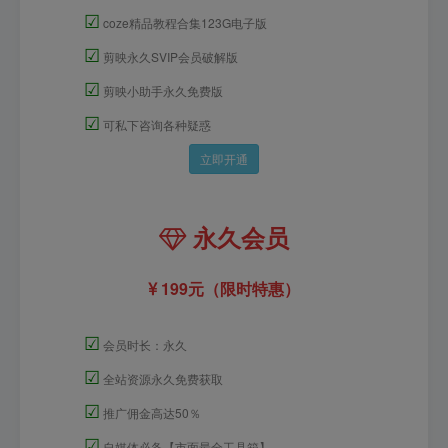
☑
coze精品教程合集123G电子版
☑
剪映永久SVIP会员破解版
☑
剪映小助手永久免费版
☑
可私下咨询各种疑惑
立即开通
永久会员
199元（限时特惠）
☑
会员时长：永久
☑
全站资源永久免费获取
☑
推广佣金高达50％
☑
自媒体必备【市面最全工具箱】