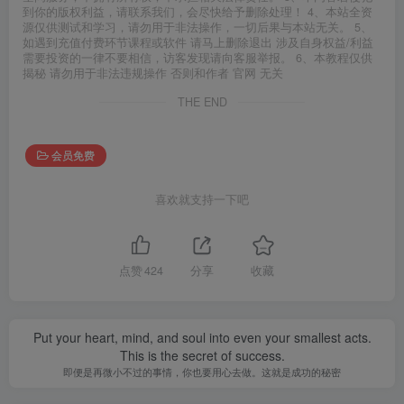
到你的版权利益，请联系我们，会尽快给予删除处理！ 4、本站全资
源仅供测试和学习，请勿用于非法操作，一切后果与本站无关。 5、
如遇到充值付费环节课程或软件 请马上删除退出 涉及自身权益/利益
需要投资的一律不要相信，访客发现请向客服举报。 6、本教程仅供
揭秘 请勿用于非法违规操作 否则和作者 官网 无关
THE END
会员免费
喜欢就支持一下吧
点赞
424
分享
收藏
Put your heart, mind, and soul into even your smallest acts.
This is the secret of success.
即便是再微小不过的事情，你也要用心去做。这就是成功的秘密