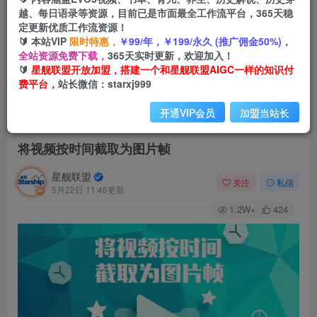
越、每日语录等资源，目前已是市面最全工作流平台，365天稳
定更新优质工作流资源！
🔰 本站VIP
限时特惠，
￥99/年，￥199/永久 (推广佣金50%)，
全站资源免费下载，
365天实时更新，欢迎加入！
🔰
星舰联盟开放加盟，搭建一个和星舰联盟AIGC一样的知识付
费平台，
站长微信：starxj999
开通VIP会员
加盟当站长
首页
会员免费
正文
将视频按时间截取为图片帧
星舰联盟
关注
私信
5月22日 11:46更新
1.2W+
424