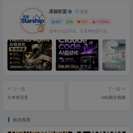
星舰联盟
关注
687
0
104
1135W+
没有什么过不去，只是再也回不去
Hermes-Agent【爱马仕】AI自动化部署【会员免费领取安装包】
Claude code 官方正版 超强工具【会员免费领取安装包】
中式梦核
上一篇
下一篇
文本转语音
vidu图生视频
相关推荐