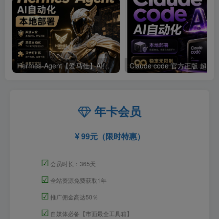
Hermes-Agent【爱马仕】AI自动化部署【会员免费领取安装包】
年卡会员
99元（限时特惠）
☑
会员时长：365天
☑
全站资源免费获取1年
☑
推广佣金高达50％
☑
自媒体必备【市面最全工具箱】