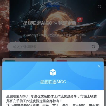
星舰联盟AIGC ∞ 稳定更新
工作流&智能体&365天稳定更新 站长微信：starxj999
输入关键词搜索
加入会员
工作流主页
1折
持续更新
全站资源免费下载
一站式AI创作平台
每周免费工作流
推广佣金
星舰联盟AIGC
体验
50-70%分佣
不定期更新
推广返佣高达70%
星舰联盟AIGC | 专注优质智能体工作流资源分享，市面上收费
站长招募
推荐
几百几千的工作流资源这里全部都有！
项目周期预估10年
🔰 内容涵盖EVO3视频、书单、育儿、养生、历史解说、历史穿