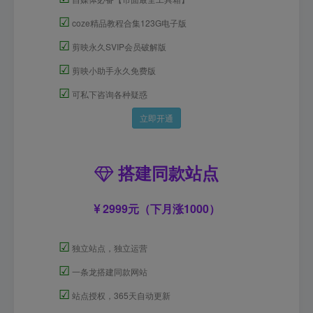
☑
coze精品教程合集123G电子版
☑
剪映永久SVIP会员破解版
☑
剪映小助手永久免费版
☑
可私下咨询各种疑惑
立即开通
搭建同款站点
2999元（下月涨1000）
☑
独立站点，独立运营
☑
一条龙搭建同款网站
☑
站点授权，365天自动更新