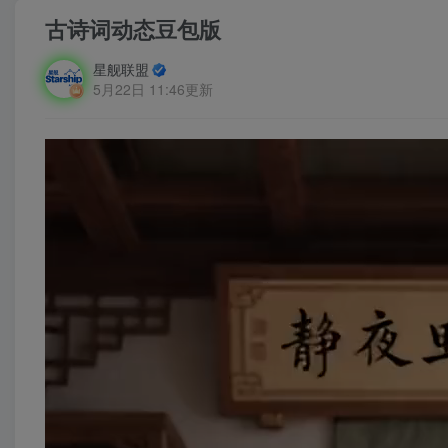
古诗词动态豆包版
星舰联盟
5月22日 11:46更新
视
频
播
放
器