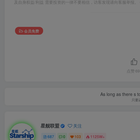
及自身权益/利益 需要投资的一律不要相信，访客发现请向客服举报。 
会员免费
点赞
69
As long as there s t
只要
星舰联盟
关注
687
0
103
1125W+