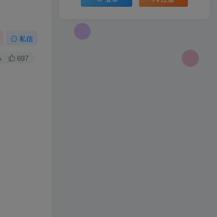
私信
+
697