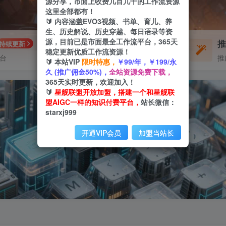
源分享，市面上收费几百几千的工作流资源
这里全部都有！
🔰 内容涵盖EVO3视频、书单、育儿、养
生、历史解说、历史穿越、每日语录等资
源，目前已是市面最全工作流平台，365天
每周免费工作流
持续更新
体验
稳定更新优质工作流资源！
平台
不定期更新
推
🔰 本站VIP
限时特惠，
￥99/年，￥199/永
久 (推广佣金50%)，
全站资源免费下载，
365天实时更新，欢迎加入！
🔰
星舰联盟开放加盟，搭建一个和星舰联
盟AIGC一样的知识付费平台，
站长微信：
starxj999
开通VIP会员
加盟当站长