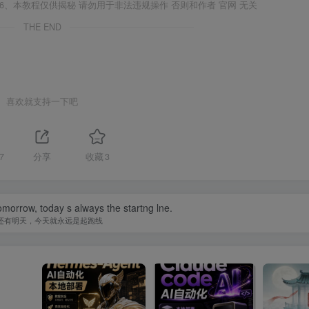
6、本教程仅供揭秘 请勿用于非法违规操作 否则和作者 官网 无关
THE END
喜欢就支持一下吧
7
分享
收藏
3
omorrow, today s always the startng lne.
还有明天，今天就永远是起跑线