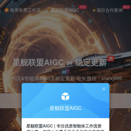
学堂
展示
每周免费工作流
星舰联盟AIGC
项目合作案例
星舰联盟AIGC ∞ 稳定更新
工作流&智能体&365天稳定更新 站长微信：starxj999
星舰联盟AIGC
星舰联盟AIGC | 专注优质智能体工作流资