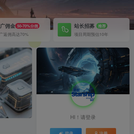
推广佣金
站长招募
50-70%分佣
推荐
广返佣高达70%
项目周期预估10年
HI！请登录
登录
注册