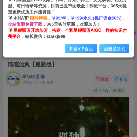
越、每日语录等资源，目前已是市面最全工作流平台，365天稳
定更新优质工作流资源！
🔰 本站VIP
限时特惠，
￥99/年，￥199/永久 (推广佣金50%)，
全站资源免费下载，
365天实时更新，欢迎加入！
🔰
星舰联盟开放加盟，搭建一个和星舰联盟AIGC一样的知识付
费平台，
站长微信：starxj999
开通VIP会员
加盟当站长
首页
会员免费
正文
情感治愈【最新版】
星舰联盟
关注
私信
5月22日 11:46更新
1.2W+
334
视
频
播
放