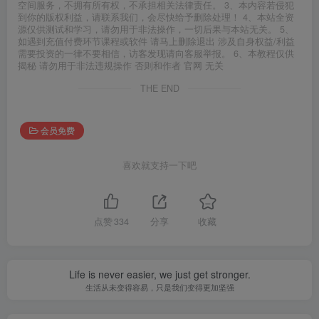
空间服务，不拥有所有权，不承担相关法律责任。 3、本内容若侵犯
到你的版权利益，请联系我们，会尽快给予删除处理！ 4、本站全资
源仅供测试和学习，请勿用于非法操作，一切后果与本站无关。 5、
如遇到充值付费环节课程或软件 请马上删除退出 涉及自身权益/利益
需要投资的一律不要相信，访客发现请向客服举报。 6、本教程仅供
揭秘 请勿用于非法违规操作 否则和作者 官网 无关
THE END
会员免费
喜欢就支持一下吧
点赞
334
分享
收藏
Life is never easier, we just get stronger.
生活从未变得容易，只是我们变得更加坚强