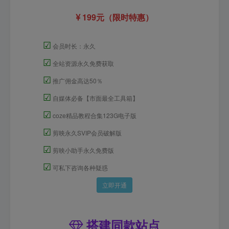
199元（限时特惠）
☑
会员时长：永久
☑
全站资源永久免费获取
☑
推广佣金高达50％
☑
自媒体必备【市面最全工具箱】
☑
coze精品教程合集123G电子版
☑
剪映永久SVIP会员破解版
☑
剪映小助手永久免费版
☑
可私下咨询各种疑惑
立即开通
搭建同款站点