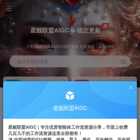
星舰联盟AIGC ∞ 稳定更新
工作流&智能体&365天稳定更新 站长微信：starxj999
输入关键词搜索
加入会员
工作流主页
1折
持续更新
全站资源免费下载
一站式AI创作平台
每周免费工作流
推广佣金
星舰联盟AIGC
体验
50-70%分佣
不定期更新
推广返佣高达70%
星舰联盟AIGC | 专注优质智能体工作流资源分享，市面上收费
站长招募
推荐
几百几千的工作流资源这里全部都有！
项目周期预估10年
🔰 内容涵盖EVO3视频、书单、育儿、养生、历史解说、历史穿