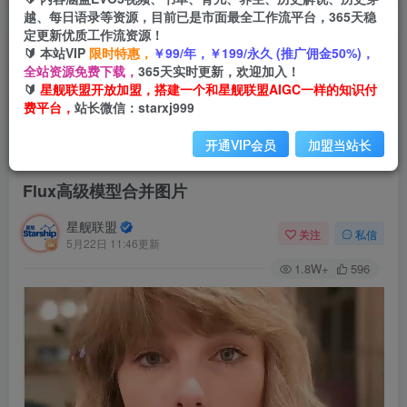
越、每日语录等资源，目前已是市面最全工作流平台，365天稳
定更新优质工作流资源！
🔰 本站VIP
限时特惠，
￥99/年，￥199/永久 (推广佣金50%)，
全站资源免费下载，
365天实时更新，欢迎加入！
🔰
星舰联盟开放加盟，搭建一个和星舰联盟AIGC一样的知识付
费平台，
站长微信：starxj999
开通VIP会员
加盟当站长
首页
会员免费
正文
Flux高级模型合并图片
星舰联盟
关注
私信
5月22日 11:46更新
1.8W+
596
视
频
播
放