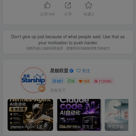
点赞
596
分享
收藏
2
Don't give up just because of what people said. Use that as
your motivation to push harder.
别因为别人说的话而放弃，把那些话当做加倍努力的动力
星舰联盟
关注
687
0
103
1135W+
活在当下
Hermes-Agent【爱马仕】AI自动化部署【会员免费领取安装包】
Claude code 官方正版 超强工具【会员免费领取安装包】
中式梦核