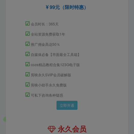
99元（限时特惠）
☑
会员时长：365天
☑
全站资源免费获取1年
☑
推广佣金高达50％
☑
自媒体必备【市面最全工具箱】
☑
coze精品教程合集123G电子版
☑
剪映永久SVIP会员破解版
☑
剪映小助手永久免费版
☑
可私下咨询各种疑惑
立即开通
永久会员