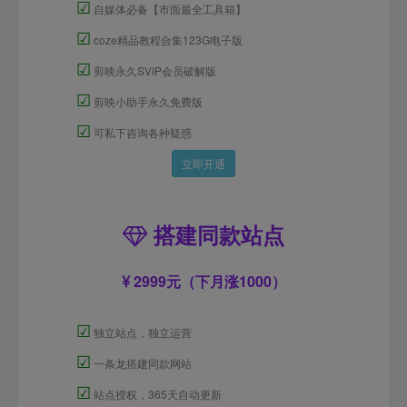
☑
自媒体必备【市面最全工具箱】
☑
coze精品教程合集123G电子版
☑
剪映永久SVIP会员破解版
☑
剪映小助手永久免费版
☑
可私下咨询各种疑惑
立即开通
搭建同款站点
2999元（下月涨1000）
☑
独立站点，独立运营
☑
一条龙搭建同款网站
☑
站点授权，365天自动更新