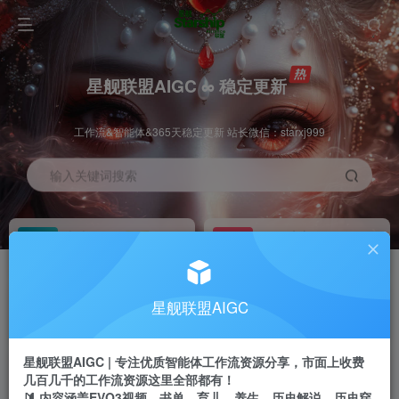
星舰联盟AIGC ∞ 稳定更新
工作流&智能体&365天稳定更新 站长微信：starxj999
输入关键词搜索
加入会员
工作流主页
1折
持续更新
全站资源免费下载
一站式AI创作平台
每周免费工作流
推广佣金
星舰联盟AIGC
体验
50-70%分佣
不定期更新
推广返佣高达70%
星舰联盟AIGC | 专注优质智能体工作流资源分享，市面上收费
站长招募
推荐
几百几千的工作流资源这里全部都有！
项目周期预估10年
🔰 内容涵盖EVO3视频、书单、育儿、养生、历史解说、历史穿