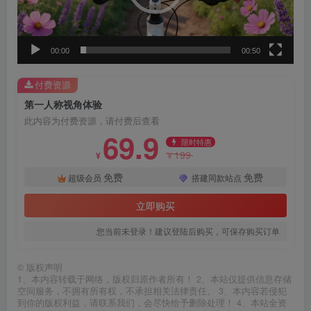
器
00:00
00:50
付费资源
第一人称视角体验
此内容为付费资源，请付费后查看
69.9
限时特惠
199
¥
¥
免费
免费
超级会员
搭建同款站点
立即购买
您当前未登录！建议登陆后购买，可保存购买订单
©
版权声明
1、本内容转载于网络，版权归原作者所有！ 2、本站仅提供信息存储
空间服务，不拥有所有权，不承担相关法律责任。 3、本内容若侵犯
到你的版权利益，请联系我们，会尽快给予删除处理！ 4、本站全资