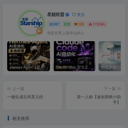
星舰联盟
关注
687
0
103
1135W+
我是世界上最幸运的人
Hermes-Agent【爱马仕】AI自动化部署【会员免费领取安装包】
Claude code 官方正版 超强工具【会员免费领取安装包】
中式梦核
上一篇
下一篇
一键生成古风育儿经
第一人称【速创剪映小助
手】
相关推荐