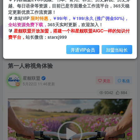
越、每日语录等资源，目前已是市面最全工作流平台，365天稳
定更新优质工作流资源！
🔰 本站VIP
限时特惠，
￥99/年，￥199/永久 (推广佣金50%)，
全站资源免费下载，
365天实时更新，欢迎加入！
🔰
星舰联盟开放加盟，搭建一个和星舰联盟AIGC一样的知识付
费平台，
站长微信：starxj999
开通VIP会员
加盟当站长
首页
会员免费
正文
第一人称视角体验
星舰联盟
关注
私信
5月22日 11:46更新
9342
884
视
频
播
放