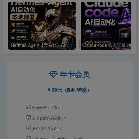
Hermes-Agent【爱马仕】AI自动化部署【会员免费领取安装包】
年卡会员
99元（限时特惠）
☑
会员时长：365天
☑
全站资源免费获取1年
☑
推广佣金高达50％
☑
自媒体必备【市面最全工具箱】