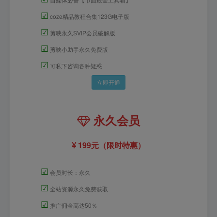
☑
coze精品教程合集123G电子版
☑
剪映永久SVIP会员破解版
☑
剪映小助手永久免费版
☑
可私下咨询各种疑惑
立即开通
永久会员
199元（限时特惠）
☑
会员时长：永久
☑
全站资源永久免费获取
☑
推广佣金高达50％