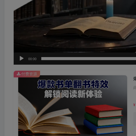
00:00
付费资源
¥