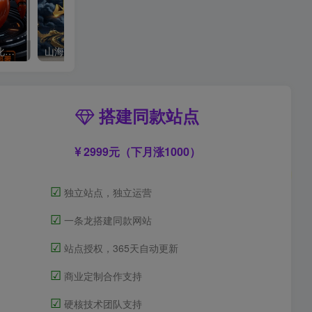
OPEN CLAW 龙虾 AI自动化部署【会员免费领取安装包】
山海经视频【速创剪映小助手】
搭建同款站点
2999元（下月涨1000）
☑
独立站点，独立运营
☑
一条龙搭建同款网站
☑
站点授权，365天自动更新
☑
商业定制合作支持
☑
硬核技术团队支持