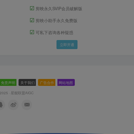
☑
剪映永久SVIP会员破解版
☑
剪映小助手永久免费版
☑
可私下咨询各种疑惑
立即开通
免责声明
-
关于我们
-
广告合作
-
网站地图
 2025 ·
星舰联盟AIGC