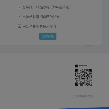
☑
全域推广精品教程【20+全渠道】
☑
支持站长再招自己的站长
☑
网站搭建业务技术支持
立即开通
扫码加站长微信