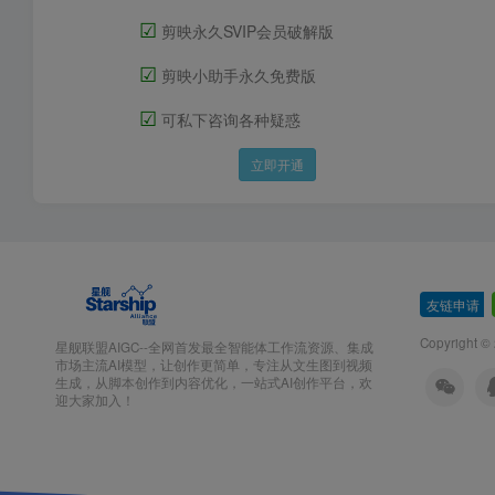
☑
剪映永久SVIP会员破解版
☑
剪映小助手永久免费版
☑
可私下咨询各种疑惑
立即开通
友链申请
-
Copyright ©
星舰联盟AIGC--全网首发最全智能体工作流资源、集成
市场主流AI模型，让创作更简单，专注从文生图到视频
生成，从脚本创作到内容优化，一站式AI创作平台，欢
迎大家加入！