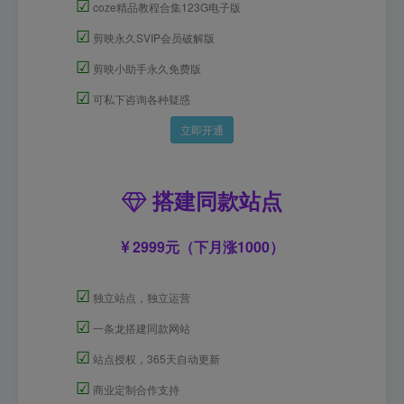
☑
coze精品教程合集123G电子版
☑
剪映永久SVIP会员破解版
☑
剪映小助手永久免费版
☑
可私下咨询各种疑惑
立即开通
搭建同款站点
2999元（下月涨1000）
☑
独立站点，独立运营
☑
一条龙搭建同款网站
☑
站点授权，365天自动更新
☑
商业定制合作支持