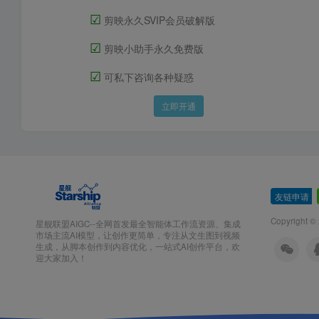
☑
剪映永久SVIP会员破解版
☑
剪映小助手永久免费版
☑
可私下咨询各种疑惑
立即开通
友链申请
-
Copyright ©
星舰联盟AIGC--全网首发最全智能体工作流资源、集成
市场主流AI模型，让创作更简单，专注从文生图到视频
生成，从脚本创作到内容优化，一站式AI创作平台，欢
迎大家加入！