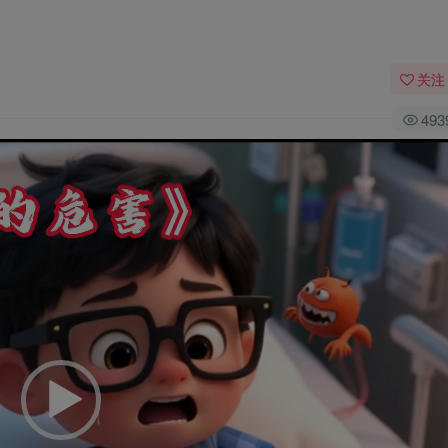
关注
493