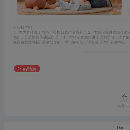
©
版权声明
1、本内容转载于网络，版权归原作者所有！ 2、本站仅提供信息存储
我们，会尽快给予删除处理！ 4、本站全资源仅供测试和学习，请勿用
及自身权益/利益 需要投资的一律不要相信，访客发现请向客服举报。 
会员免费
点赞
59
Don’t 