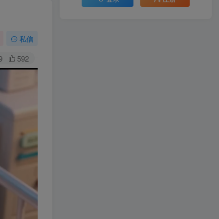
私信
9
592