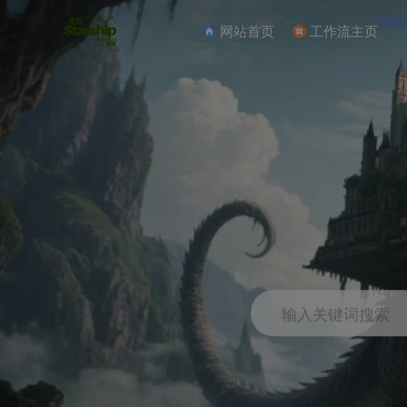
NEW
网站首页
工作流主页
输入关键词搜索