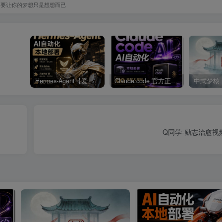
不要让你的梦想只是想想而已
Hermes-Agent【爱马仕】AI自动化部署【会员免费领取安装包】
Claude code 官方正版 超强工具【会员免费领取安装包】
中式梦核
Q同学-励志治愈视