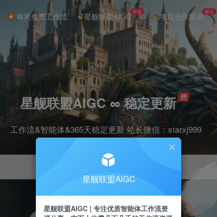
学堂
展示
每周免费工作流
星舰联盟AIGC
项目合作案例
星舰联盟AIGC ∞ 稳定更新
工作流&智能体&365天稳定更新 站长微信：starxj999
星舰联盟AIGC
星舰联盟AIGC | 专注优质智能体工作流资