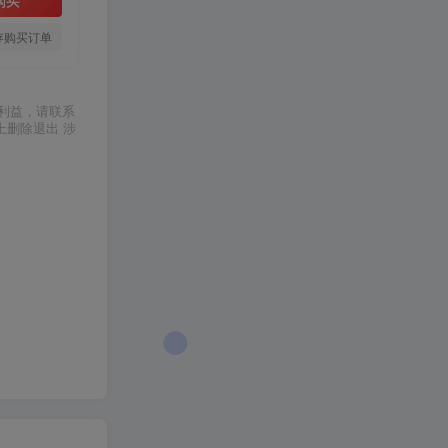
存购买订单
利益，请联系
上删除退出 涉