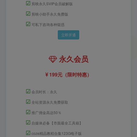
☑
剪映永久SVIP会员破解版
☑
剪映小助手永久免费版
☑
可私下咨询各种疑惑
立即开通
永久会员
199元（限时特惠）
☑
会员时长：永久
☑
全站资源永久免费获取
☑
推广佣金高达50％
☑
自媒体必备【市面最全工具箱】
☑
coze精品教程合集123G电子版