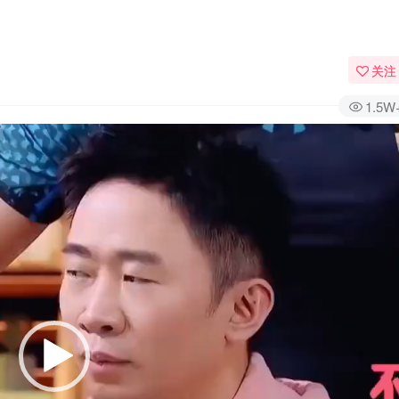
关注
1.5W