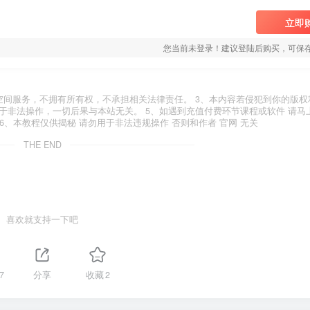
立即
您当前未登录！建议登陆后购买，可保
空间服务，不拥有所有权，不承担相关法律责任。 3、本内容若侵犯到你的版权
于非法操作，一切后果与本站无关。 5、如遇到充值付费环节课程或软件 请马
6、本教程仅供揭秘 请勿用于非法违规操作 否则和作者 官网 无关
THE END
喜欢就支持一下吧
7
分享
收藏
2