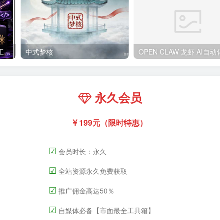
Claude code 官方正版 超强工具【会员免费领取安装包】
中式梦核
永久会员
199元（限时特惠）
☑
会员时长：永久
☑
全站资源永久免费获取
☑
推广佣金高达50％
☑
自媒体必备【市面最全工具箱】