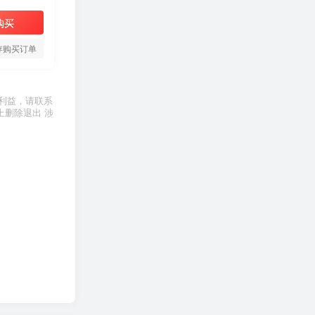
购买
存购买订单
利益，请联系
上删除退出 涉