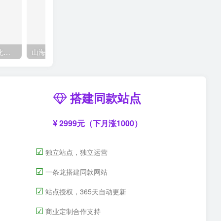
OPEN CLAW 龙虾 AI自动化部署【会员免费领取安装包】
山海经视频【速创剪映小助手】
搭建同款站点
2999元（下月涨1000）
☑
独立站点，独立运营
☑
一条龙搭建同款网站
☑
站点授权，365天自动更新
☑
商业定制合作支持