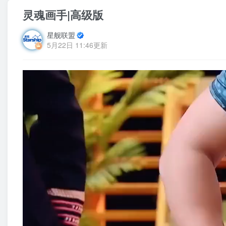
灵魂画手|高级版
星舰联盟
5月22日 11:46更新
视
频
播
放
器