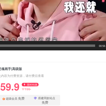
00:56
灵魂画手|高级版
此内容为付费资源，请付费后查看
59.9
限时特惠
199
¥
免费
搭建同款站点
超级会员
免费