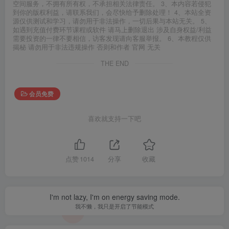
空间服务，不拥有所有权，不承担相关法律责任。 3、本内容若侵犯
到你的版权利益，请联系我们，会尽快给予删除处理！ 4、本站全资
源仅供测试和学习，请勿用于非法操作，一切后果与本站无关。 5、
如遇到充值付费环节课程或软件 请马上删除退出 涉及自身权益/利益
需要投资的一律不要相信，访客发现请向客服举报。 6、本教程仅供
揭秘 请勿用于非法违规操作 否则和作者 官网 无关
THE END
会员免费
喜欢就支持一下吧
点赞
1014
分享
收藏
I'm not lazy, I'm on energy saving mode.
我不懒，我只是开启了节能模式