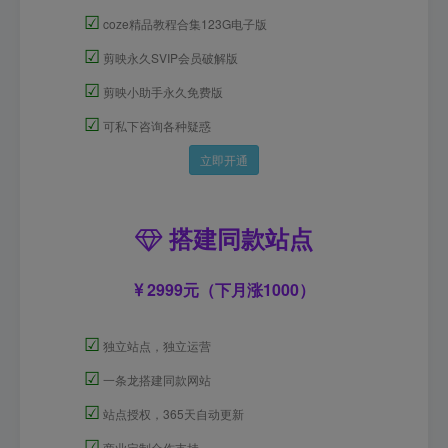
☑
coze精品教程合集123G电子版
☑
剪映永久SVIP会员破解版
☑
剪映小助手永久免费版
☑
可私下咨询各种疑惑
立即开通
搭建同款站点
2999元（下月涨1000）
☑
独立站点，独立运营
☑
一条龙搭建同款网站
☑
站点授权，365天自动更新
☑
商业定制合作支持