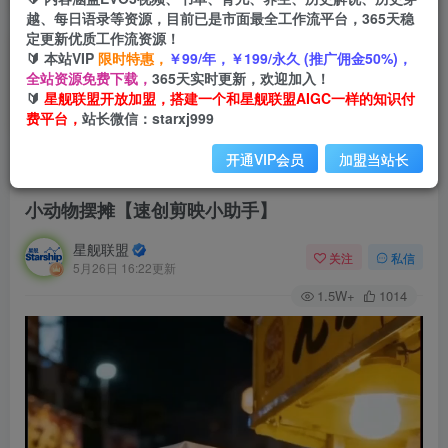
越、每日语录等资源，目前已是市面最全工作流平台，365天稳
定更新优质工作流资源！
🔰 本站VIP
限时特惠，
￥99/年，￥199/永久 (推广佣金50%)，
全站资源免费下载，
365天实时更新，欢迎加入！
🔰
星舰联盟开放加盟，搭建一个和星舰联盟AIGC一样的知识付
费平台，
站长微信：starxj999
开通VIP会员
加盟当站长
首页
会员免费
正文
小动物摆摊【速创剪映小助手】
星舰联盟
关注
私信
5月26日 16:22更新
1.5W+
1014
视
频
播
放