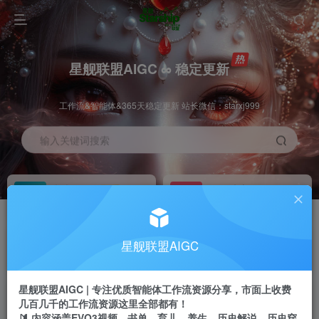
星舰联盟AIGC ∞ 稳定更新
工作流&智能体&365天稳定更新 站长微信：starxj999
输入关键词搜索
加入会员
工作流主页
1折
持续更新
全站资源免费下载
一站式AI创作平台
每周免费工作流
推广佣金
星舰联盟AIGC
体验
50-70%分佣
不定期更新
推广返佣高达70%
星舰联盟AIGC | 专注优质智能体工作流资源分享，市面上收费
站长招募
推荐
几百几千的工作流资源这里全部都有！
项目周期预估10年
🔰 内容涵盖EVO3视频、书单、育儿、养生、历史解说、历史穿