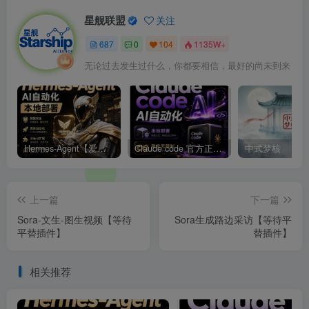
星舰联盟
关注
687
0
104
1135W+
无论过去发生过什么，你都要相信，最好的尚未到来
Hermes-Agent【爱马仕】AI自动化部署【会员免费领取安装包】
Claude code 官方正版 超强工具【会员免费领取安装包】
中式梦核
上一篇
下一篇
Sora-文生-图生视频【等待
Sora生成路边采访【等待平
平替插件】
替插件】
相关推荐