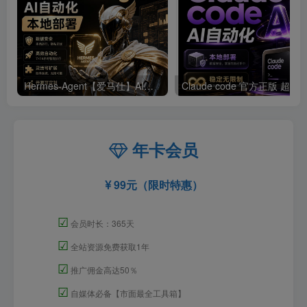
Hermes-Agent【爱马仕】AI自动化部署【会员免费领取安装包】
年卡会员
99元（限时特惠）
☑
会员时长：365天
☑
全站资源免费获取1年
☑
推广佣金高达50％
☑
自媒体必备【市面最全工具箱】