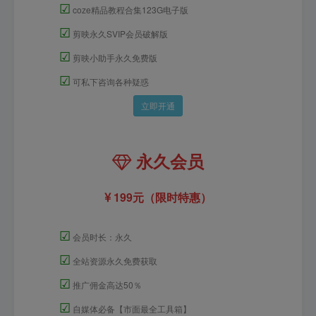
☑
coze精品教程合集123G电子版
☑
剪映永久SVIP会员破解版
☑
剪映小助手永久免费版
☑
可私下咨询各种疑惑
立即开通
永久会员
199元（限时特惠）
☑
会员时长：永久
☑
全站资源永久免费获取
☑
推广佣金高达50％
☑
自媒体必备【市面最全工具箱】