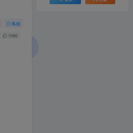
私信
1086