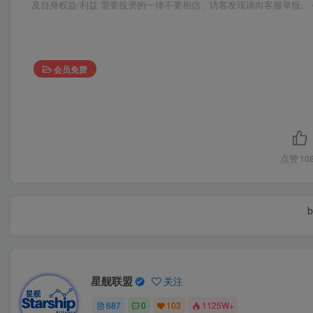
及自身权益/利益 需要投资的一律不要相信，访客发现请向客服举报。 
会员免费
点赞
10
b
星舰联盟
关注
687
0
103
1125W+