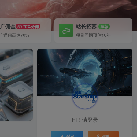
推广佣金
站长招募
50-70%分佣
推荐
广返佣高达70%
项目周期预估10年
HI！请登录
登录
注册