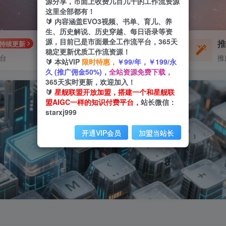
源分享，市面上收费几百几千的工作流资源
这里全部都有！
🔰 内容涵盖EVO3视频、书单、育儿、养
生、历史解说、历史穿越、每日语录等资
源，目前已是市面最全工作流平台，365天
每周免费工作流
持续更新
体验
稳定更新优质工作流资源！
平台
不定期更新
推
🔰 本站VIP
限时特惠，
￥99/年，￥199/永
久 (推广佣金50%)，
全站资源免费下载，
365天实时更新，欢迎加入！
🔰
星舰联盟开放加盟，搭建一个和星舰联
盟AIGC一样的知识付费平台，
站长微信：
starxj999
开通VIP会员
加盟当站长