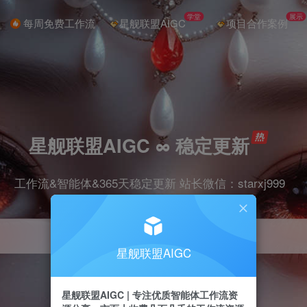
学堂
展示
每周免费工作流
星舰联盟AIGC
项目合作案例
星舰联盟AIGC ∞ 稳定更新
工作流&智能体&365天稳定更新 站长微信：starxj999
星舰联盟AIGC
星舰联盟AIGC | 专注优质智能体工作流资