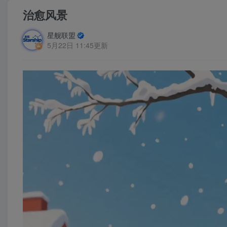
治愈风景
星舰联盟
5月22日 11:45更新
视
频
播
放
器