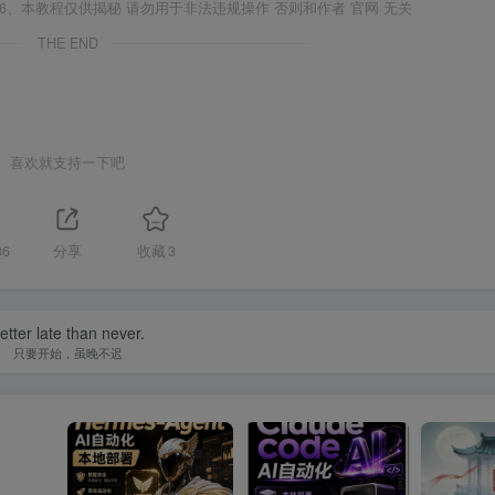
6、本教程仅供揭秘 请勿用于非法违规操作 否则和作者 官网 无关
THE END
喜欢就支持一下吧
86
分享
收藏
3
etter late than never.
只要开始，虽晚不迟