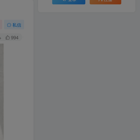
私信
+
994