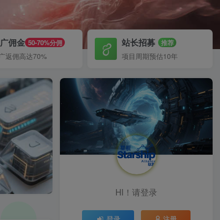
推广佣金
站长招募
50-70%分佣
推荐
广返佣高达70%
项目周期预估10年
HI！请登录
登录
注册