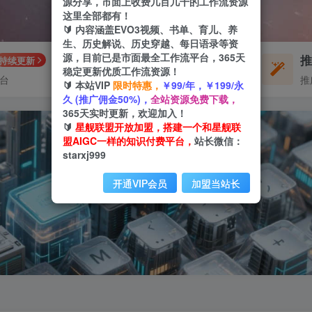
源分享，市面上收费几百几千的工作流资源
这里全部都有！
🔰 内容涵盖EVO3视频、书单、育儿、养
生、历史解说、历史穿越、每日语录等资
源，目前已是市面最全工作流平台，365天
每周免费工作流
持续更新
体验
稳定更新优质工作流资源！
平台
不定期更新
推
🔰 本站VIP
限时特惠，
￥99/年，￥199/永
久 (推广佣金50%)，
全站资源免费下载，
365天实时更新，欢迎加入！
🔰
星舰联盟开放加盟，搭建一个和星舰联
盟AIGC一样的知识付费平台，
站长微信：
starxj999
开通VIP会员
加盟当站长