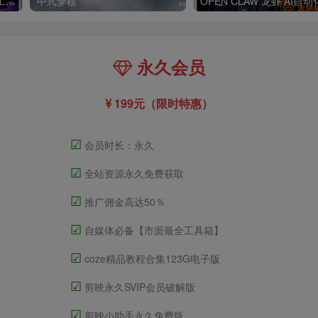
Claude code 官方正版 超强工具【会员免费领取安装包】
中式梦核
永久会员
199元（限时特惠）
☑
会员时长：永久
☑
全站资源永久免费获取
☑
推广佣金高达50％
☑
自媒体必备【市面最全工具箱】
☑
coze精品教程合集123G电子版
☑
剪映永久SVIP会员破解版
☑
剪映小助手永久免费版