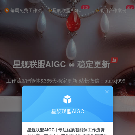
学堂
展示
每周免费工作流
星舰联盟AIGC
项目合作案例
星舰联盟AIGC ∞ 稳定更新
工作流&智能体&365天稳定更新 站长微信：starxj999
星舰联盟AIGC
星舰联盟AIGC | 专注优质智能体工作流资