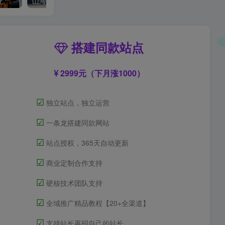
OPEN CLAW 龙虾 AI自动化部署【会员免费领取安装包】
山海经视频【速创剪映小助手】
搭建同款站点
2999元（下月涨1000）
☑
独立站点，独立运营
☑
一条龙搭建同款网站
☑
站点授权，365天自动更新
☑
商业定制合作支持
☑
硬核技术团队支持
☑
全域推广精品教程【20+全渠道】
☑
支持站长再招自己的站长