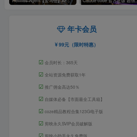
Hermes-Agent【爱马仕】AI自动化部署【会员免费领取安装包】
年卡会员
99元（限时特惠）
☑
会员时长：365天
☑
全站资源免费获取1年
☑
推广佣金高达50％
☑
自媒体必备【市面最全工具箱】
☑
coze精品教程合集123G电子版
☑
剪映永久SVIP会员破解版
☑
剪映小助手永久免费版