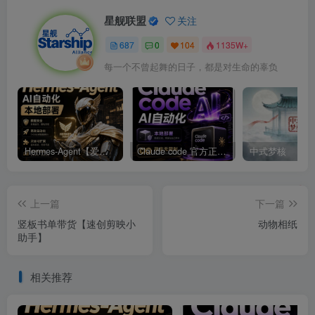
星舰联盟
关注
687
0
104
1135W+
每一个不曾起舞的日子，都是对生命的辜负
Hermes-Agent【爱马仕】AI自动化部署【会员免费领取安装包】
Claude code 官方正版 超强工具【会员免费领取安装包】
中式梦核
上一篇
下一篇
竖板书单带货【速创剪映小
动物相纸
助手】
相关推荐