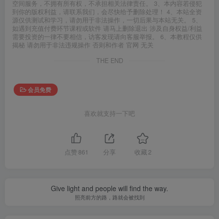
空间服务，不拥有所有权，不承担相关法律责任。 3、本内容若侵犯
到你的版权利益，请联系我们，会尽快给予删除处理！ 4、本站全资
源仅供测试和学习，请勿用于非法操作，一切后果与本站无关。 5、
如遇到充值付费环节课程或软件 请马上删除退出 涉及自身权益/利益
需要投资的一律不要相信，访客发现请向客服举报。 6、本教程仅供
揭秘 请勿用于非法违规操作 否则和作者 官网 无关
THE END
会员免费
喜欢就支持一下吧
点赞
861
分享
收藏
2
Give light and people will find the way.
照亮前方的路，路就会被找到