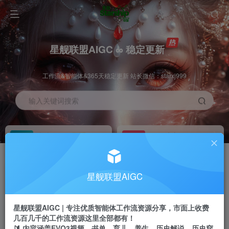
星舰联盟AIGC ∞ 稳定更新
工作流&智能体&365天稳定更新 站长微信：starxj999
输入关键词搜索
加入会员
工作流主页
1折
持续更新
全站资源免费下载
一站式AI创作平台
每周免费工作流
推广佣金
星舰联盟AIGC
体验
50-70%分佣
不定期更新
推广返佣高达70%
星舰联盟AIGC | 专注优质智能体工作流资源分享，市面上收费
站长招募
推荐
几百几千的工作流资源这里全部都有！
项目周期预估10年
🔰 内容涵盖EVO3视频、书单、育儿、养生、历史解说、历史穿