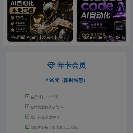
Hermes-Agent【爱马仕】AI自动化部署【会员免费领取安装包】
年卡会员
99元（限时特惠）
☑
会员时长：365天
☑
全站资源免费获取1年
☑
推广佣金高达50％
☑
自媒体必备【市面最全工具箱】