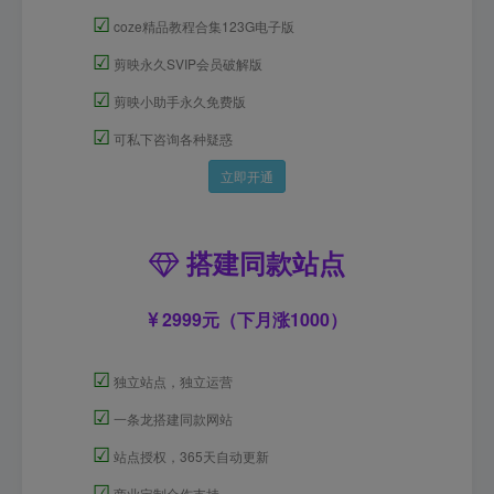
☑
coze精品教程合集123G电子版
☑
剪映永久SVIP会员破解版
☑
剪映小助手永久免费版
☑
可私下咨询各种疑惑
立即开通
搭建同款站点
2999元（下月涨1000）
☑
独立站点，独立运营
☑
一条龙搭建同款网站
☑
站点授权，365天自动更新
☑
商业定制合作支持