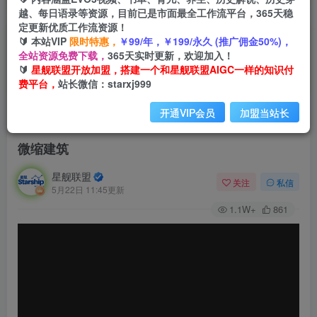
越、每日语录等资源，目前已是市面最全工作流平台，365天稳
定更新优质工作流资源！
🔰 本站VIP
限时特惠，
￥99/年，￥199/永久 (推广佣金50%)，
全站资源免费下载，
365天实时更新，欢迎加入！
🔰
星舰联盟开放加盟，搭建一个和星舰联盟AIGC一样的知识付
费平台，
站长微信：starxj999
开通VIP会员
加盟当站长
首页
会员免费
正文
微缩建筑
星舰联盟
关注
私信
5月22日 11:45更新
1.1W+
861
视
频
播
放