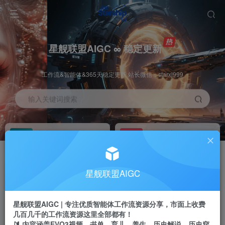
星舰联盟AIGC ∞ 稳定更新
工作流&智能体&365天稳定更新 站长微信：starxj999
输入关键词搜索
加入会员
工作流主页
1折
持续更新
全站资源免费下载
一站式AI创作平台
每周免费工作流
推广佣金
星舰联盟AIGC
体验
50-70%分佣
不定期更新
推广返佣高达70%
星舰联盟AIGC | 专注优质智能体工作流资源分享，市面上收费
站长招募
推荐
几百几千的工作流资源这里全部都有！
项目周期预估10年
🔰 内容涵盖EVO3视频、书单、育儿、养生、历史解说、历史穿