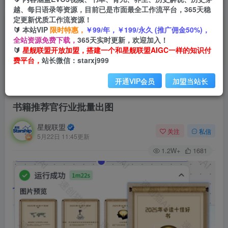
越、每日语录等资源，目前已是市面最全工作流平台，365天稳
定更新优质工作流资源！
🔰 本站VIP
限时特惠，
￥99/年，￥199/永久 (推广佣金50%)，
全站资源免费下载，
365天实时更新，欢迎加入！
🔰
星舰联盟开放加盟，搭建一个和星舰联盟AIGC一样的知识付
费平台，
站长微信：starxj999
开通VIP会员
加盟当站长
首页
会员免费
正文
书籍推荐官行业批量出图
星舰联盟
关注
私信
5月22日 11:45更新
1.2W+
1681