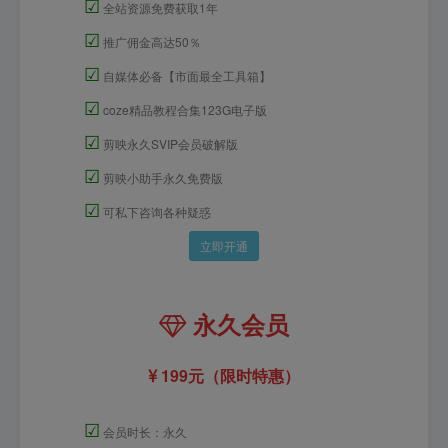
☑
全站资源免费获取1年
☑
推广佣金高达50％
☑
自媒体必备【市面最全工具箱】
☑
coze精品教程合集123G电子版
☑
剪映永久SVIP会员破解版
☑
剪映小助手永久免费版
☑
可私下咨询各种疑惑
立即开通
永久会员
199元（限时特惠）
☑
会员时长：永久