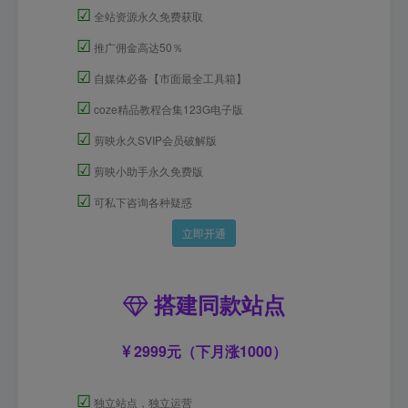
☑
全站资源永久免费获取
☑
推广佣金高达50％
☑
自媒体必备【市面最全工具箱】
☑
coze精品教程合集123G电子版
☑
剪映永久SVIP会员破解版
☑
剪映小助手永久免费版
☑
可私下咨询各种疑惑
立即开通
搭建同款站点
2999元（下月涨1000）
☑
独立站点，独立运营