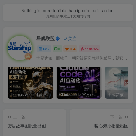
Nothing is more terrible than ignorance in action.
最可怕的事莫过于无知而行动
星舰联盟
关注
687
0
104
1135W+
世界犹如一面镜子：朝它皱眉它就朝你皱眉，朝它微笑它也吵你微笑
Hermes-Agent【爱马仕】AI自动化部署【会员免费领取安装包】
Claude code 官方正版 超强工具【会员免费领取安装包】
中式梦核
上一篇
下一篇
谚语故事图批量出图
暖心海报批量出图