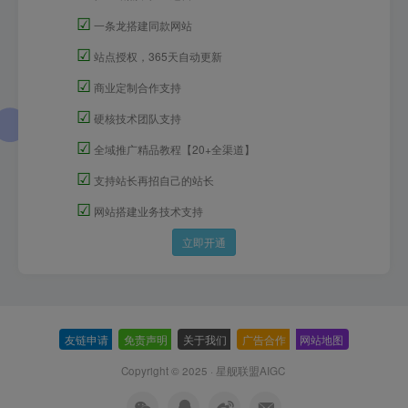
☑
一条龙搭建同款网站
☑
站点授权，365天自动更新
☑
商业定制合作支持
☑
硬核技术团队支持
☑
全域推广精品教程【20+全渠道】
☑
支持站长再招自己的站长
☑
网站搭建业务技术支持
立即开通
友链申请
-
免责声明
-
关于我们
-
广告合作
-
网站地图
Copyright © 2025 ·
星舰联盟AIGC