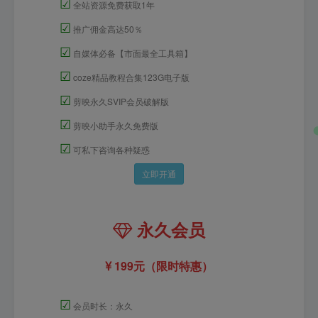
☑
全站资源免费获取1年
☑
推广佣金高达50％
☑
自媒体必备【市面最全工具箱】
☑
coze精品教程合集123G电子版
☑
剪映永久SVIP会员破解版
☑
剪映小助手永久免费版
☑
可私下咨询各种疑惑
立即开通
永久会员
199元（限时特惠）
☑
会员时长：永久