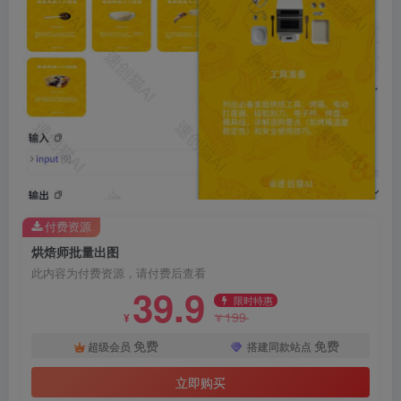
付费资源
烘焙师批量出图
此内容为付费资源，请付费后查看
39.9
限时特惠
199
¥
¥
免费
免费
超级会员
搭建同款站点
立即购买