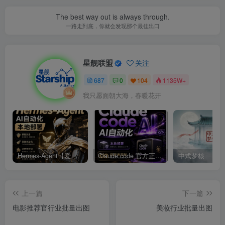
The best way out is always through.
一路走到底，你就会发现那个最佳出口
星舰联盟
关注
687
0
104
1135W+
我只愿面朝大海，春暖花开
Hermes-Agent【爱马仕】AI自动化部署【会员免费领取安装包】
Claude code 官方正版 超强工具【会员免费领取安装包】
中式梦核
上一篇
下一篇
电影推荐官行业批量出图
美妆行业批量出图