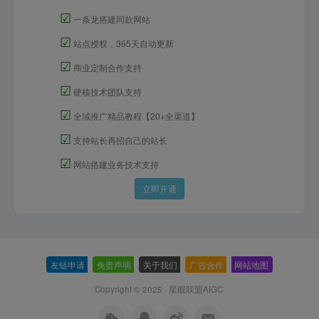
☑
一条龙搭建同款网站
☑
站点授权，365天自动更新
☑
商业定制合作支持
☑
硬核技术团队支持
☑
全域推广精品教程【20+全渠道】
☑
支持站长再招自己的站长
☑
网站搭建业务技术支持
立即开通
友链申请
-
免责声明
-
关于我们
-
广告合作
-
网站地图
Copyright © 2025 ·
星舰联盟AIGC