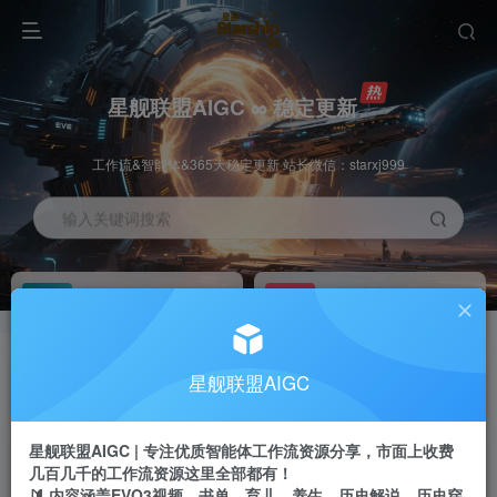
星舰联盟AIGC ∞ 稳定更新
工作流&智能体&365天稳定更新 站长微信：starxj999
输入关键词搜索
加入会员
工作流主页
1折
持续更新
全站资源免费下载
一站式AI创作平台
每周免费工作流
推广佣金
星舰联盟AIGC
体验
50-70%分佣
不定期更新
推广返佣高达70%
星舰联盟AIGC | 专注优质智能体工作流资源分享，市面上收费
站长招募
推荐
几百几千的工作流资源这里全部都有！
项目周期预估10年
🔰 内容涵盖EVO3视频、书单、育儿、养生、历史解说、历史穿