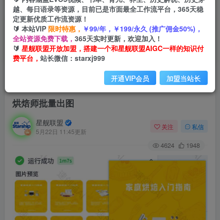
越、每日语录等资源，目前已是市面最全工作流平台，365天稳
定更新优质工作流资源！
🔰 本站VIP
限时特惠，
￥99/年，￥199/永久 (推广佣金50%)，
全站资源免费下载，
365天实时更新，欢迎加入！
🔰
星舰联盟开放加盟，搭建一个和星舰联盟AIGC一样的知识付
费平台，
站长微信：starxj999
开通VIP会员
加盟当站长
首页
会员免费
正文
烘焙师批量出图
星舰联盟
关注
私信
5月22日 11:45更新
4624
1948