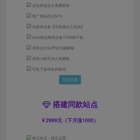
☑
全站资源永久免费获取
☑
推广佣金高达50％
☑
自媒体必备【市面最全工具箱】
☑
coze精品教程合集123G电子版
☑
剪映永久SVIP会员破解版
☑
剪映小助手永久免费版
☑
可私下咨询各种疑惑
立即开通
搭建同款站点
2999元（下月涨1000）
☑
独立站点，独立运营