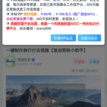
越、每日语录等资源，目前已是市面最全工作流平台，365天稳
定更新优质工作流资源！
🔰 本站VIP
限时特惠，
￥99/年，￥199/永久 (推广佣金50%)，
全站资源免费下载，
365天实时更新，欢迎加入！
🔰
星舰联盟开放加盟，搭建一个和星舰联盟AIGC一样的知识付
费平台，
站长微信：starxj999
开通VIP会员
加盟当站长
首页
会员免费
正文
一键制作旅行行业视频【速创剪映小助手】
星舰联盟
关注
私信
5月22日 11:45更新
1.1W+
1411