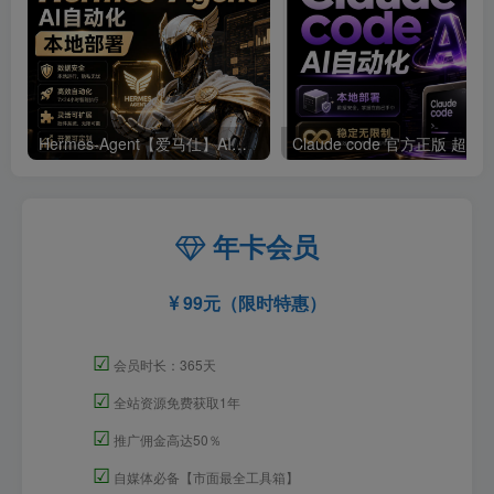
Hermes-Agent【爱马仕】AI自动化部署【会员免费领取安装包】
年卡会员
99元（限时特惠）
☑
会员时长：365天
☑
全站资源免费获取1年
☑
推广佣金高达50％
☑
自媒体必备【市面最全工具箱】