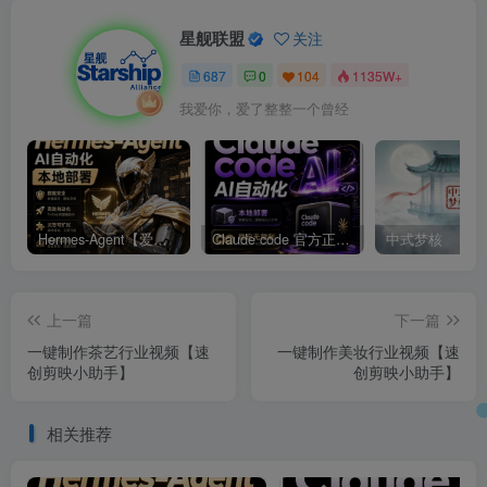
星舰联盟
关注
687
0
104
1135W+
我爱你，爱了整整一个曾经
Hermes-Agent【爱马仕】AI自动化部署【会员免费领取安装包】
Claude code 官方正版 超强工具【会员免费领取安装包】
中式梦核
上一篇
下一篇
一键制作茶艺行业视频【速
一键制作美妆行业视频【速
创剪映小助手】
创剪映小助手】
相关推荐