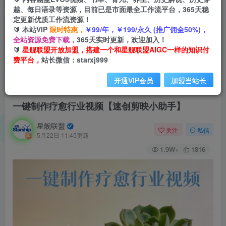
越、每日语录等资源，目前已是市面最全工作流平台，365天稳
定更新优质工作流资源！
🔰 本站VIP
限时特惠，
￥99/年，￥199/永久 (推广佣金50%)，
全站资源免费下载，
365天实时更新，欢迎加入！
🔰
星舰联盟开放加盟，搭建一个和星舰联盟AIGC一样的知识付
费平台，
站长微信：starxj999
开通VIP会员
加盟当站长
首页
会员免费
正文
一键制作疗愈行业视频【速创剪映小助手】
星舰联盟
关注
私信
5月22日 11:45更新
1.9W+
1816