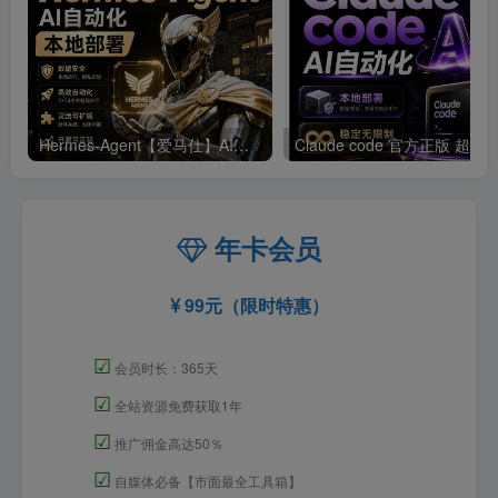
Hermes-Agent【爱马仕】AI自动化部署【会员免费领取安装包】
年卡会员
99元（限时特惠）
☑
会员时长：365天
☑
全站资源免费获取1年
☑
推广佣金高达50％
☑
自媒体必备【市面最全工具箱】