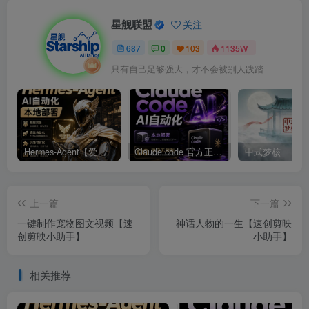
星舰联盟
关注
687
0
103
1135W+
只有自己足够强大，才不会被别人践踏
Hermes-Agent【爱马仕】AI自动化部署【会员免费领取安装包】
Claude code 官方正版 超强工具【会员免费领取安装包】
中式梦核
上一篇
下一篇
一键制作宠物图文视频【速
神话人物的一生【速创剪映
创剪映小助手】
小助手】
相关推荐