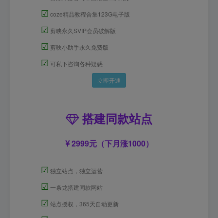
☑
coze精品教程合集123G电子版
☑
剪映永久SVIP会员破解版
☑
剪映小助手永久免费版
☑
可私下咨询各种疑惑
立即开通
搭建同款站点
2999元（下月涨1000）
☑
独立站点，独立运营
☑
一条龙搭建同款网站
☑
站点授权，365天自动更新