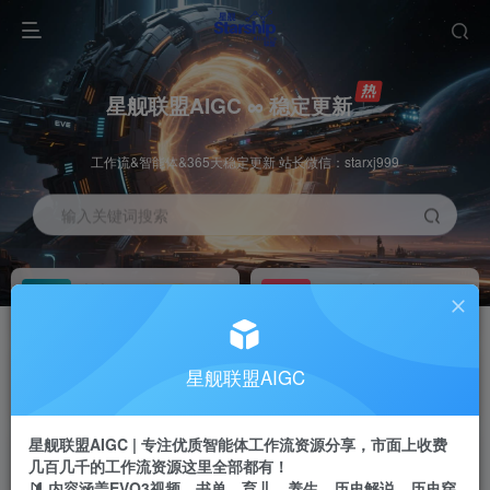
星舰联盟AIGC ∞ 稳定更新
工作流&智能体&365天稳定更新 站长微信：starxj999
输入关键词搜索
加入会员
工作流主页
1折
持续更新
全站资源免费下载
一站式AI创作平台
每周免费工作流
推广佣金
星舰联盟AIGC
体验
50-70%分佣
不定期更新
推广返佣高达70%
星舰联盟AIGC | 专注优质智能体工作流资源分享，市面上收费
站长招募
推荐
几百几千的工作流资源这里全部都有！
项目周期预估10年
🔰 内容涵盖EVO3视频、书单、育儿、养生、历史解说、历史穿