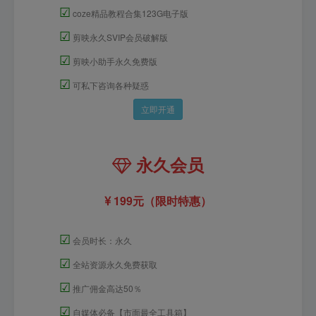
☑
coze精品教程合集123G电子版
☑
剪映永久SVIP会员破解版
☑
剪映小助手永久免费版
☑
可私下咨询各种疑惑
立即开通
永久会员
199元（限时特惠）
☑
会员时长：永久
☑
全站资源永久免费获取
☑
推广佣金高达50％
☑
自媒体必备【市面最全工具箱】