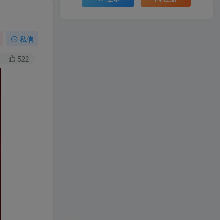
私信
+
522