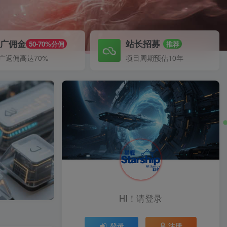
推广佣金
站长招募
50-70%分佣
推荐
广返佣高达70%
项目周期预估10年
HI！请登录
登录
注册