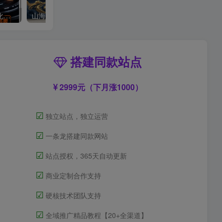
OPEN CLAW 龙虾 AI自动化部署【会员免费领取安装包】
山海经视频【速创剪映小助手】
搭建同款站点
2999元（下月涨1000）
☑
独立站点，独立运营
☑
一条龙搭建同款网站
☑
站点授权，365天自动更新
☑
商业定制合作支持
☑
硬核技术团队支持
☑
全域推广精品教程【20+全渠道】