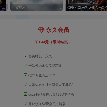
Claude code 官方正版 超强工具【会员免费领取安装包】
中式梦核
永久会员
199元（限时特惠）
☑
会员时长：永久
☑
全站资源永久免费获取
☑
推广佣金高达50％
☑
自媒体必备【市面最全工具箱】
☑
coze精品教程合集123G电子版
☑
剪映永久SVIP会员破解版