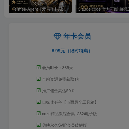
Hermes-Agent【爱马仕】AI自动化部署【会员免费领取安装包】
年卡会员
99元（限时特惠）
☑
会员时长：365天
☑
全站资源免费获取1年
☑
推广佣金高达50％
☑
自媒体必备【市面最全工具箱】
☑
coze精品教程合集123G电子版
☑
剪映永久SVIP会员破解版