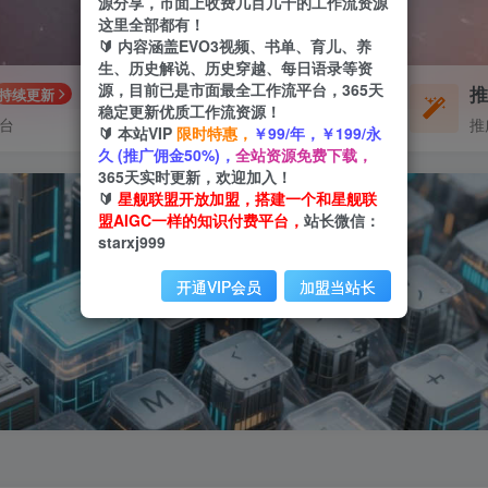
源分享，市面上收费几百几千的工作流资源
这里全部都有！
🔰 内容涵盖EVO3视频、书单、育儿、养
生、历史解说、历史穿越、每日语录等资
源，目前已是市面最全工作流平台，365天
每周免费工作流
持续更新
体验
稳定更新优质工作流资源！
平台
不定期更新
推
🔰 本站VIP
限时特惠，
￥99/年，￥199/永
久 (推广佣金50%)，
全站资源免费下载，
365天实时更新，欢迎加入！
🔰
星舰联盟开放加盟，搭建一个和星舰联
盟AIGC一样的知识付费平台，
站长微信：
starxj999
开通VIP会员
加盟当站长