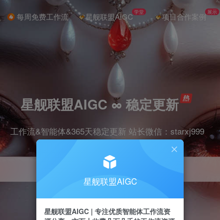
学堂
展示
每周免费工作流
星舰联盟AIGC
项目合作案例
星舰联盟AIGC ∞ 稳定更新
工作流&智能体&365天稳定更新 站长微信：starxj999
星舰联盟AIGC
星舰联盟AIGC | 专注优质智能体工作流资