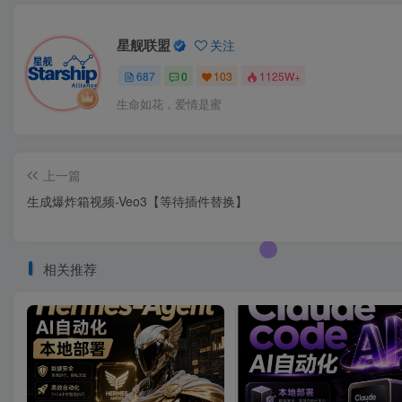
星舰联盟
关注
687
0
103
1125W+
生命如花，爱情是蜜
上一篇
生成爆炸箱视频-Veo3【等待插件替换】
相关推荐