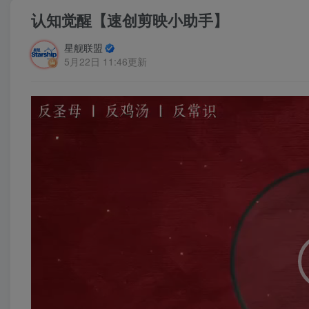
认知觉醒【速创剪映小助手】
星舰联盟
5月22日 11:46更新
视
频
播
放
器