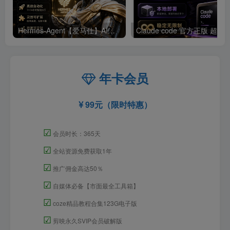
Hermes-Agent【爱马仕】AI自动化部署【会员免费领取安装包】
年卡会员
99元（限时特惠）
☑
会员时长：365天
☑
全站资源免费获取1年
☑
推广佣金高达50％
☑
自媒体必备【市面最全工具箱】
☑
coze精品教程合集123G电子版
☑
剪映永久SVIP会员破解版