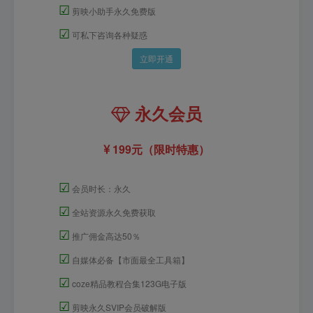
☑
剪映小助手永久免费版
☑
可私下咨询各种疑惑
立即开通
永久会员
199元（限时特惠）
☑
会员时长：永久
☑
全站资源永久免费获取
☑
推广佣金高达50％
☑
自媒体必备【市面最全工具箱】
☑
coze精品教程合集123G电子版
☑
剪映永久SVIP会员破解版