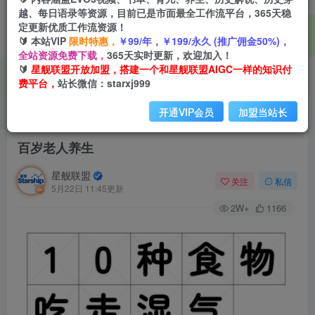
越、每日语录等资源，目前已是市面最全工作流平台，365天稳
定更新优质工作流资源！
🔰 本站VIP
限时特惠，
￥99/年，￥199/永久 (推广佣金50%)，
全站资源免费下载，
365天实时更新，欢迎加入！
🔰
星舰联盟开放加盟，搭建一个和星舰联盟AIGC一样的知识付
费平台，
站长微信：starxj999
开通VIP会员
加盟当站长
首页
会员免费
正文
百岁老人养生
星舰联盟
关注
私信
5月22日 11:45更新
2W+
1166