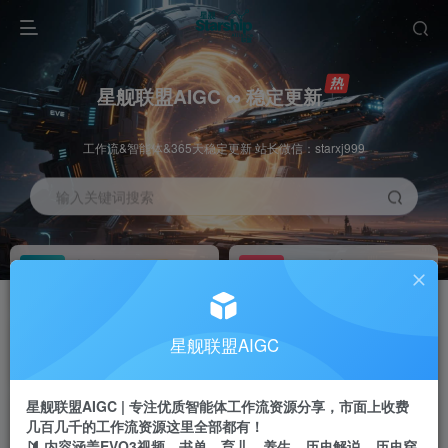
星舰联盟AIGC ∞ 稳定更新
工作流&智能体&365天稳定更新 站长微信：starxj999
输入关键词搜索
加入会员
工作流主页
1折
持续更新
全站资源免费下载
一站式AI创作平台
每周免费工作流
推广佣金
星舰联盟AIGC
体验
50-70%分佣
不定期更新
推广返佣高达70%
星舰联盟AIGC | 专注优质智能体工作流资源分享，市面上收费
站长招募
推荐
几百几千的工作流资源这里全部都有！
项目周期预估10年
🔰 内容涵盖EVO3视频、书单、育儿、养生、历史解说、历史穿