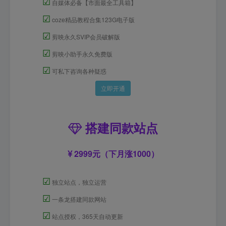
☑
自媒体必备【市面最全工具箱】
☑
coze精品教程合集123G电子版
☑
剪映永久SVIP会员破解版
☑
剪映小助手永久免费版
☑
可私下咨询各种疑惑
立即开通
搭建同款站点
2999元（下月涨1000）
☑
独立站点，独立运营
☑
一条龙搭建同款网站
☑
站点授权，365天自动更新