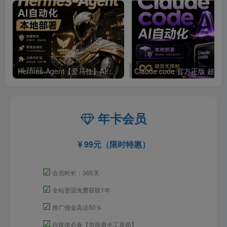
Hermes-Agent【爱马仕】AI自动化部署【会员免费领取安装包】
年卡会员
99元（限时特惠）
☑
会员时长：365天
☑
全站资源免费获取1年
☑
推广佣金高达50％
☑
自媒体必备【市面最全工具箱】