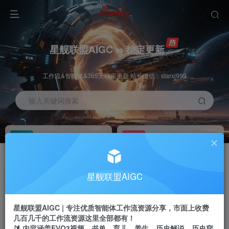
星舰联盟AIGC ∞ 稳定更新
工作流&智能体&365天稳定更新 站长微信：starxj999
输入关键词搜索
加入会员
工作流主页
1折
持续更新
全站资源免费下载
一站式AI创作平台
每周免费工作流
推广佣金
星舰联盟AIGC
体验
50-70%分佣
不定期更新
推广返佣高达70%
星舰联盟AIGC | 专注优质智能体工作流资源分享，市面上收费
站长招募
推荐
几百几千的工作流资源这里全部都有！
项目周期预估10年
🔰 内容涵盖EVO3视频、书单、育儿、养生、历史解说、历史穿