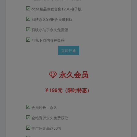
☑
coze精品教程合集123G电子版
☑
剪映永久SVIP会员破解版
☑
剪映小助手永久免费版
☑
可私下咨询各种疑惑
立即开通
永久会员
199元（限时特惠）
☑
会员时长：永久
☑
全站资源永久免费获取
☑
推广佣金高达50％