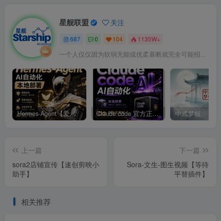
星舰联盟
关注
687
0
104
1135W+
一个人仅仅因为软弱无能或优柔寡断就完全可能招致痛苦
Hermes-Agent【爱马仕】AI自动化部署【会员免费领取安装包】
Claude code 官方正版 超强工具【会员免费领取安装包】
中式梦核
上一篇
下一篇
sora2店铺宣传【速创剪映小
Sora-文生-图生视频【等待
助手】
平替插件】
相关推荐