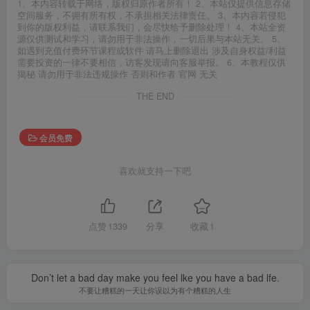
1、本内容转载于网络，版权归原作者所有！ 2、本站仅提供信息存储
空间服务，不拥有所有权，不承担相关法律责任。 3、本内容若侵犯
到你的版权利益，请联系我们，会尽快给予删除处理！ 4、本站全资
源仅供测试和学习，请勿用于非法操作，一切后果与本站无关。 5、
如遇到充值付费环节课程或软件 请马上删除退出 涉及自身权益/利益
需要投资的一律不要相信，访客发现请向客服举报。 6、本教程仅供
揭秘 请勿用于非法违规操作 否则和作者 官网 无关
THE END
会员免费
喜欢就支持一下吧
点赞
1339
分享
收藏
1
Don’t let a bad day make you feel lke you have a bad lfe.
不要让糟糕的一天让你误以为有个糟糕的人生