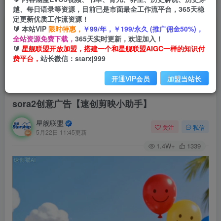
越、每日语录等资源，目前已是市面最全工作流平台，365天稳
定更新优质工作流资源！
🔰 本站VIP
限时特惠，
￥99/年，￥199/永久 (推广佣金50%)，
全站资源免费下载，
365天实时更新，欢迎加入！
🔰
星舰联盟开放加盟，搭建一个和星舰联盟AIGC一样的知识付
费平台，
站长微信：starxj999
开通VIP会员
加盟当站长
首页
会员免费
正文
sora2创意广告【速创剪映小助手】
星舰联盟
关注
私信
5月22日 11:45更新
1.4W+
1339
视
频
播
放