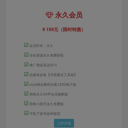
永久会员
199元（限时特惠）
☑
会员时长：永久
☑
全站资源永久免费获取
☑
推广佣金高达50％
☑
自媒体必备【市面最全工具箱】
☑
coze精品教程合集123G电子版
☑
剪映永久SVIP会员破解版
☑
剪映小助手永久免费版
☑
可私下咨询各种疑惑
立即开通