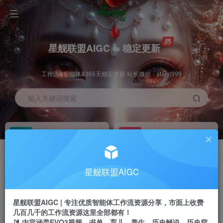
星舰联盟AIGC ∞ 稳定更新
工作流&智能体&365天稳定更新 站长微信：starxj999
输入关键词搜索
加入会员
工作流主页
1折
持续更新
全站资源免费下载
一站式AI创作平台
每周免费工作流
推广佣金
星舰联盟AIGC
体验
50-70%分佣
不定期更新
推广返佣高达70%
星舰联盟AIGC | 专注优质智能体工作流资源分享，市面上收费
站长招募
推荐
几百几千的工作流资源这里全部都有！
项目周期预估10年
🔰 内容涵盖EVO3视频、书单、育儿、养生、历史解说、历史穿