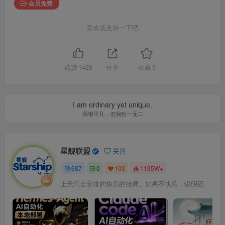
会员免费
喜欢就支持一下吧
点赞
1423
分享
收藏
3
I am ordinary yet unique.
我很平凡，但我独一无二
星舰联盟
关注
687
0
103
1135W+
上天只会安排的快乐的结局。如果不快乐，说明还不是最后结局