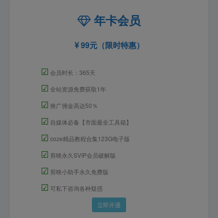
年卡会员
99元（限时特惠）
☑
会员时长：365天
☑
全站资源免费获取1年
☑
推广佣金高达50％
☑
自媒体必备【市面最全工具箱】
☑
coze精品教程合集123G电子版
☑
剪映永久SVIP会员破解版
☑
剪映小助手永久免费版
☑
可私下咨询各种疑惑
立即开通