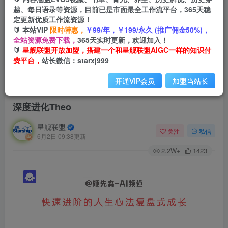
越、每日语录等资源，目前已是市面最全工作流平台，365天稳
定更新优质工作流资源！
🔰 本站VIP
限时特惠，
￥99/年，￥199/永久 (推广佣金50%)，
全站资源免费下载，
365天实时更新，欢迎加入！
🔰
星舰联盟开放加盟，搭建一个和星舰联盟AIGC一样的知识付
费平台，
站长微信：starxj999
开通VIP会员
加盟当站长
首页
会员免费
正文
深度进化Theo
星舰联盟
关注
私信
6月2日 09:38更新
2.2W+
1423
视
频
播
放