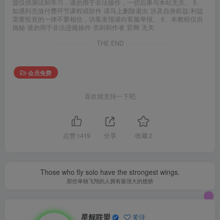
源仅供测试和学习，请勿用于非法操作，一切后果与本站无关。 5、
如遇到充值付费环节课程或软件 请马上删除退出 涉及自身权益/利益
需要投资的一律不要相信，访客发现请向客服举报。 6、本教程仅供
揭秘 请勿用于非法违规操作 否则和作者 官网 无关
THE END
会员免费
喜欢就支持一下吧
点赞
1419
分享
收藏
2
Those who fly solo have the strongest wings.
那些单独飞翔的人拥有最强大的翅膀
星舰联盟
关注