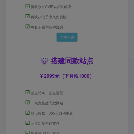
☑
剪映永久SVIP会员破解版
☑
剪映小助手永久免费版
☑
可私下咨询各种疑惑
立即开通
搭建同款站点
2999元（下月涨1000）
☑
独立站点，独立运营
☑
一条龙搭建同款网站
☑
站点授权，365天自动更新
☑
商业定制合作支持
☑
硬核技术团队支持