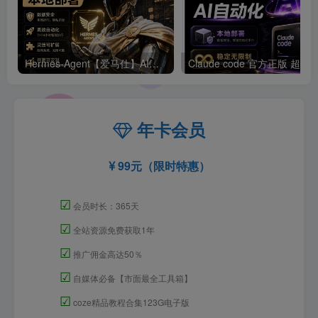
Hermes-Agent【爱马仕】AI自动化部署【会员免费领取安装包】
年卡会员
99元（限时特惠）
☑
会员时长：365天
☑
全站资源免费获取1年
☑
推广佣金高达50％
☑
自媒体必备【市面最全工具箱】
☑
coze精品教程合集123G电子版