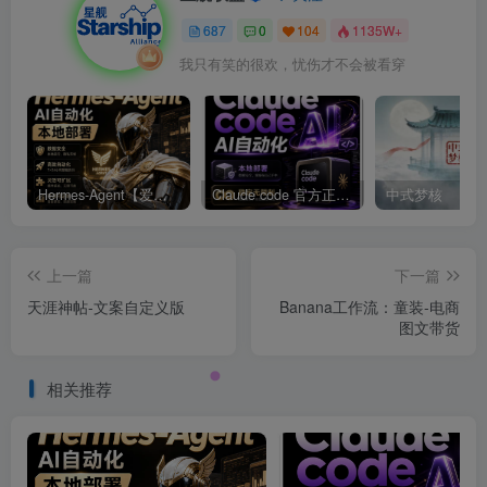
687
0
104
1135W+
我只有笑的很欢，忧伤才不会被看穿
Hermes-Agent【爱马仕】AI自动化部署【会员免费领取安装包】
Claude code 官方正版 超强工具【会员免费领取安装包】
中式梦核
上一篇
下一篇
天涯神帖-文案自定义版
Banana工作流：童装-电商
图文带货
相关推荐