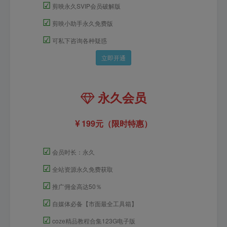
☑
剪映永久SVIP会员破解版
☑
剪映小助手永久免费版
☑
可私下咨询各种疑惑
立即开通
永久会员
199元（限时特惠）
☑
会员时长：永久
☑
全站资源永久免费获取
☑
推广佣金高达50％
☑
自媒体必备【市面最全工具箱】
☑
coze精品教程合集123G电子版