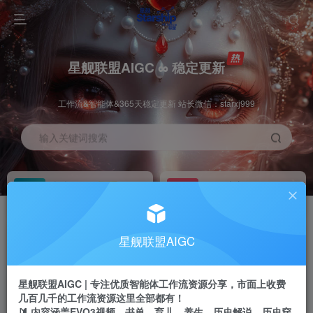
星舰联盟AIGC ∞ 稳定更新
工作流&智能体&365天稳定更新 站长微信：starxj999
输入关键词搜索
加入会员
工作流主页
1折
持续更新
全站资源免费下载
一站式AI创作平台
每周免费工作流
推广佣金
星舰联盟AIGC
体验
50-70%分佣
不定期更新
推广返佣高达70%
星舰联盟AIGC | 专注优质智能体工作流资源分享，市面上收费
站长招募
推荐
几百几千的工作流资源这里全部都有！
项目周期预估10年
🔰 内容涵盖EVO3视频、书单、育儿、养生、历史解说、历史穿