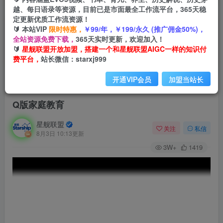
越、每日语录等资源，目前已是市面最全工作流平台，365天稳
定更新优质工作流资源！
🔰 本站VIP
限时特惠，
￥99/年，￥199/永久 (推广佣金50%)，
全站资源免费下载，
365天实时更新，欢迎加入！
🔰
星舰联盟开放加盟，搭建一个和星舰联盟AIGC一样的知识付
费平台，
站长微信：starxj999
开通VIP会员
加盟当站长
首页
会员免费
正文
Q版家庭教育
星舰联盟
关注
私信
8月3日 10:13更新
3W+
1419
视
频
播
放