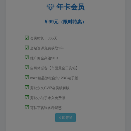
年卡会员
99元（限时特惠）
☑
会员时长：365天
☑
全站资源免费获取1年
☑
推广佣金高达50％
☑
自媒体必备【市面最全工具箱】
☑
coze精品教程合集123G电子版
☑
剪映永久SVIP会员破解版
☑
剪映小助手永久免费版
☑
可私下咨询各种疑惑
立即开通