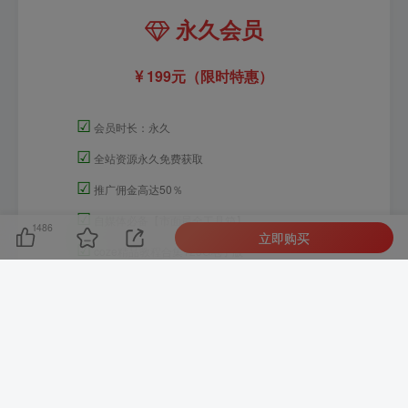
永久会员
199元（限时特惠）
☑
会员时长：永久
☑
全站资源永久免费获取
☑
推广佣金高达50％
☑
自媒体必备【市面最全工具箱】
1486
立即购买
☑
coze精品教程合集123G电子版
☑
剪映永久SVIP会员破解版
☑
剪映小助手永久免费版
☑
可私下咨询各种疑惑
立即开通