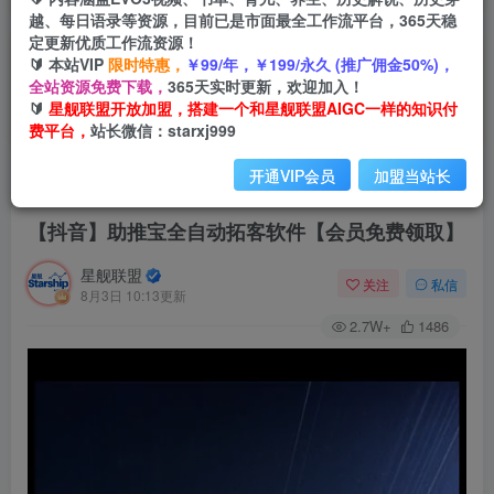
越、每日语录等资源，目前已是市面最全工作流平台，365天稳
定更新优质工作流资源！
🔰 本站VIP
限时特惠，
￥99/年，￥199/永久 (推广佣金50%)，
全站资源免费下载，
365天实时更新，欢迎加入！
🔰
星舰联盟开放加盟，搭建一个和星舰联盟AIGC一样的知识付
费平台，
站长微信：starxj999
开通VIP会员
加盟当站长
首页
会员免费
正文
【抖音】助推宝全自动拓客软件【会员免费领取】
星舰联盟
关注
私信
8月3日 10:13更新
2.7W+
1486
视
频
播
放