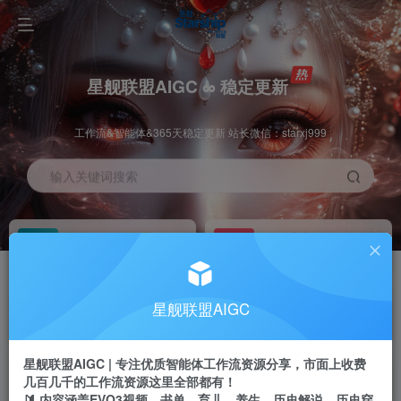
星舰联盟AIGC ∞ 稳定更新
工作流&智能体&365天稳定更新 站长微信：starxj999
输入关键词搜索
加入会员
工作流主页
1折
持续更新
全站资源免费下载
一站式AI创作平台
每周免费工作流
推广佣金
星舰联盟AIGC
体验
50-70%分佣
不定期更新
推广返佣高达70%
星舰联盟AIGC | 专注优质智能体工作流资源分享，市面上收费
站长招募
推荐
几百几千的工作流资源这里全部都有！
项目周期预估10年
🔰 内容涵盖EVO3视频、书单、育儿、养生、历史解说、历史穿