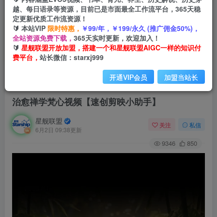
越、每日语录等资源，目前已是市面最全工作流平台，365天稳
定更新优质工作流资源！
🔰 本站VIP
限时特惠，
￥99/年，￥199/永久 (推广佣金50%)，
全站资源免费下载，
365天实时更新，欢迎加入！
🔰
星舰联盟开放加盟，搭建一个和星舰联盟AIGC一样的知识付
费平台，
站长微信：starxj999
开通VIP会员
加盟当站长
首页
会员免费
正文
治愈禅学梵心视频【速创剪映小助手】
星舰联盟
关注
私信
6月2日 09:38更新
9346
850
视
频
播
放