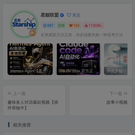
星舰联盟
关注
687
0
104
1135W+
在掌握新方法之前，你必须要先换一种思考方法
Hermes-Agent【爱马仕】AI自动化部署【会员免费领取安装包】
Claude code 官方正版 超强工具【会员免费领取安装包】
中式梦核
上一篇
下一篇
趣味多人对话爆款视频【插
故事小视频
件审核中】
相关推荐