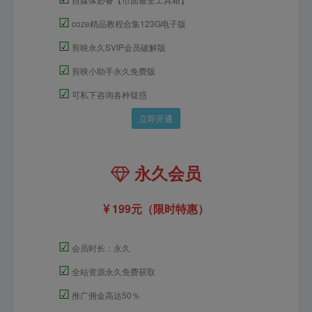
☑
coze精品教程合集123G电子版
☑
剪映永久SVIP会员破解版
☑
剪映小助手永久免费版
☑
可私下咨询各种疑惑
立即开通
永久会员
199元（限时特惠）
☑
会员时长：永久
☑
全站资源永久免费获取
☑
推广佣金高达50％