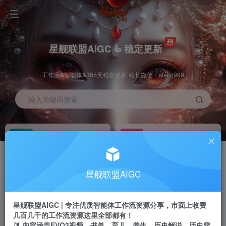
星舰联盟AIGC ∞ 稳定更新
工作流&智能体&365天稳定更新 站长微信：starxj999
输入关键词搜索
加入会员
工作流主页
1折
持续更新
全站资源免费下载
一站式AI创作平台
每周免费工作流
推广佣金
星舰联盟AIGC
体验
50-70%分佣
不定期更新
推广返佣高达70%
星舰联盟AIGC | 专注优质智能体工作流资源分享，市面上收费
站长招募
推荐
几百几千的工作流资源这里全部都有！
项目周期预估10年
🔰 内容涵盖EVO3视频、书单、育儿、养生、历史解说、历史穿