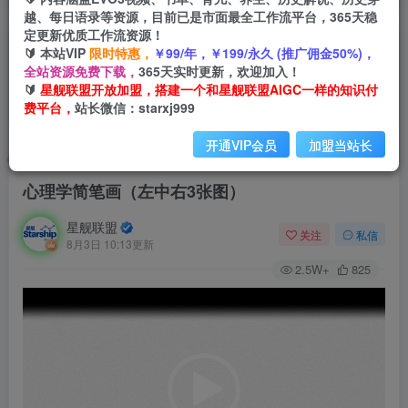
越、每日语录等资源，目前已是市面最全工作流平台，365天稳
定更新优质工作流资源！
🔰 本站VIP
限时特惠，
￥99/年，￥199/永久 (推广佣金50%)，
全站资源免费下载，
365天实时更新，欢迎加入！
🔰
星舰联盟开放加盟，搭建一个和星舰联盟AIGC一样的知识付
费平台，
站长微信：starxj999
开通VIP会员
加盟当站长
首页
会员免费
正文
心理学简笔画（左中右3张图）
星舰联盟
关注
私信
8月3日 10:13更新
2.5W+
825
视
频
播
放