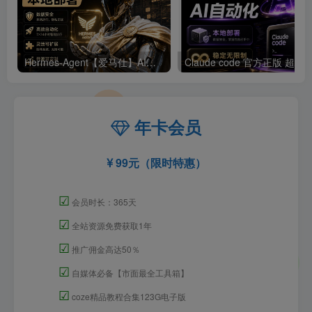
Hermes-Agent【爱马仕】AI自动化部署【会员免费领取安装包】
年卡会员
99元（限时特惠）
☑
会员时长：365天
☑
全站资源免费获取1年
☑
推广佣金高达50％
☑
自媒体必备【市面最全工具箱】
☑
coze精品教程合集123G电子版