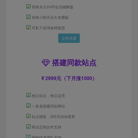
☑
剪映永久SVIP会员破解版
☑
剪映小助手永久免费版
☑
可私下咨询各种疑惑
立即开通
搭建同款站点
2999元（下月涨1000）
☑
独立站点，独立运营
☑
一条龙搭建同款网站
☑
站点授权，365天自动更新
☑
商业定制合作支持
☑
硬核技术团队支持