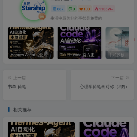
687
0
103
1135W+
生活中最美好的事都是免费的
Hermes-Agent【爱马仕】AI自动化部署【会员免费领取安装包】
Claude code 官方正版 超强工具【会员免费领取安装包】
中式梦核
上一篇
下一篇
书单-简笔
心理学简笔画对称（2图）
相关推荐