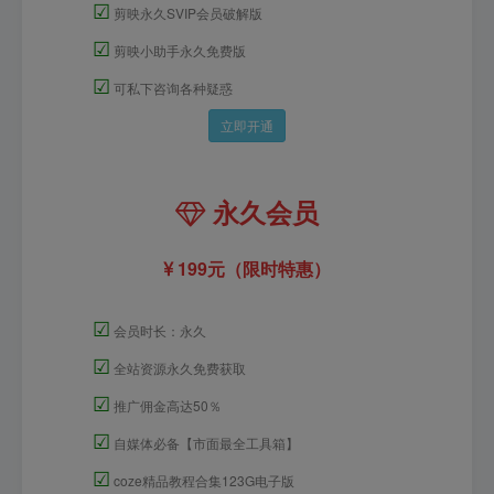
☑
剪映永久SVIP会员破解版
☑
剪映小助手永久免费版
☑
可私下咨询各种疑惑
立即开通
永久会员
199元（限时特惠）
☑
会员时长：永久
☑
全站资源永久免费获取
☑
推广佣金高达50％
☑
自媒体必备【市面最全工具箱】
☑
coze精品教程合集123G电子版