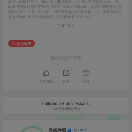
源仅供测试和学习，请勿用于非法操作，一切后果与本站无关。 5、
如遇到充值付费环节课程或软件 请马上删除退出 涉及自身权益/利益
需要投资的一律不要相信，访客发现请向客服举报。 6、本教程仅供
揭秘 请勿用于非法违规操作 否则和作者 官网 无关
THE END
会员免费
喜欢就支持一下吧
点赞
825
分享
收藏
Failures are only lessons.
失败只是成长的课堂
星舰联盟
关注