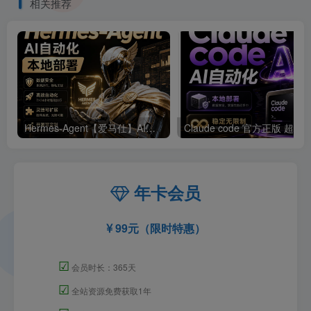
相关推荐
Hermes-Agent【爱马仕】AI自动化部署【会员免费领取安装包】
年卡会员
99元（限时特惠）
☑
会员时长：365天
☑
全站资源免费获取1年