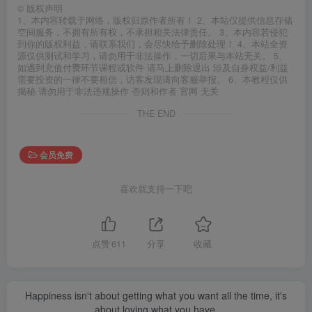
©
版权声明
1、本内容转载于网络，版权归原作者所有！ 2、本站仅提供信息存储
空间服务，不拥有所有权，不承担相关法律责任。 3、本内容若侵犯
到你的版权利益，请联系我们，会尽快给予删除处理！ 4、本站全资
源仅供测试和学习，请勿用于非法操作，一切后果与本站无关。 5、
如遇到充值付费环节课程或软件 请马上删除退出 涉及自身权益/利益
需要投资的一律不要相信，访客发现请向客服举报。 6、本教程仅供
揭秘 请勿用于非法违规操作 否则和作者 官网 无关
THE END
会员免费
喜欢就支持一下吧
点赞
611
分享
收藏
Happiness isn't about getting what you want all the time, it's
about loving what you have.