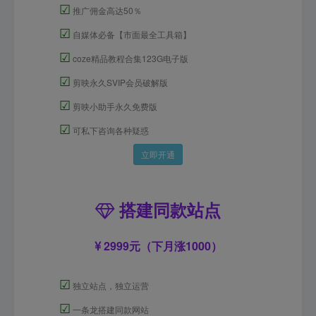
☑
推广佣金高达50％
☑
自媒体必备【市面最全工具箱】
☑
coze精品教程合集123G电子版
☑
剪映永久SVIP会员破解版
☑
剪映小助手永久免费版
☑
可私下咨询各种疑惑
立即开通
搭建同款站点
2999元（下月涨1000）
☑
独立站点，独立运营
☑
一条龙搭建同款网站