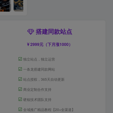
OPEN CLAW 龙虾 AI自动化部署【会员免费领取安装包】
山海经视频【速创剪映小助手】
搭建同款站点
2999元（下月涨1000）
☑
独立站点，独立运营
☑
一条龙搭建同款网站
☑
站点授权，365天自动更新
☑
商业定制合作支持
☑
硬核技术团队支持
☑
全域推广精品教程【20+全渠道】