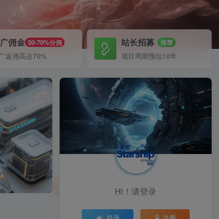
推广佣金
站长招募
50-70%分佣
推荐
广返佣高达70%
项目周期预估10年
HI！请登录
登录
注册