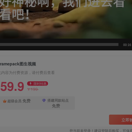
00:16
Framepack图生视频
此内容为付费资源，请付费后查看
59.9
限时特惠
199
¥
免费
搭建同款站点
超级会员
免费
立即
您当前未登录！建议登陆后购买，可保