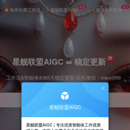
学堂
展示
每周免费工作流
星舰联盟AIGC
项目合作案例
星舰联盟AIGC ∞ 稳定更新
工作流&智能体&365天稳定更新 站长微信：starxj999
星舰联盟AIGC
星舰联盟AIGC | 专注优质智能体工作流资