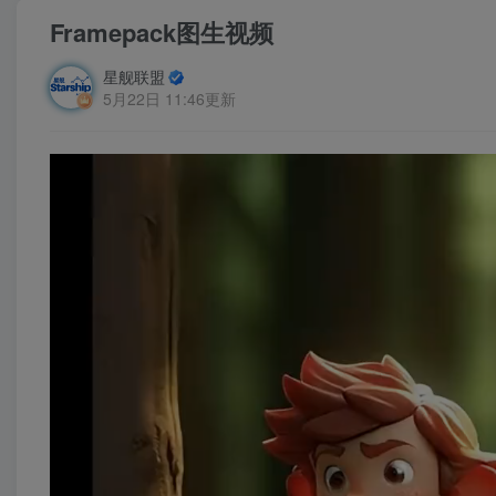
Framepack图生视频
星舰联盟
5月22日 11:46更新
视
频
播
放
器