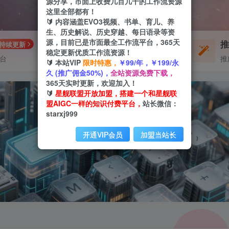
源分享，市面上收费几百几千的工作流资源
这里全部都有！
🔰 内容涵盖EVO3视频、书单、育儿、养
生、历史解说、历史穿越、每日语录等资
源，目前已是市面最全工作流平台，365天
每周免费工作流
持续更新
体验
稳定更新优质工作流资源！
平台
不定期更新
推
🔰 本站VIP
限时特惠，
￥99/年，￥199/永
久 (推广佣金50%)，
全站资源免费下载，
365天实时更新，欢迎加入！
🔰
星舰联盟开放加盟，搭建一个和星舰联
盟AIGC一样的知识付费平台，
站长微信：
starxj999
开通VIP会员
加盟当站长