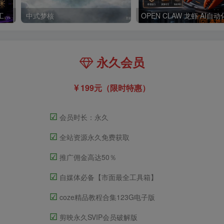
Claude code 官方正版 超强工具【会员免费领取安装包】
中式梦核
永久会员
199元（限时特惠）
☑
会员时长：永久
☑
全站资源永久免费获取
☑
推广佣金高达50％
☑
自媒体必备【市面最全工具箱】
☑
coze精品教程合集123G电子版
☑
剪映永久SVIP会员破解版