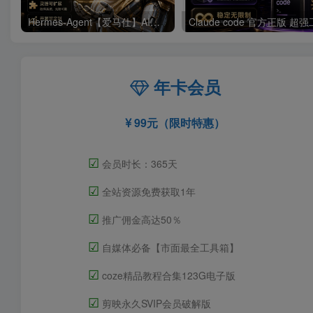
Hermes-Agent【爱马仕】AI自动化部署【会员免费领取安装包】
年卡会员
99元（限时特惠）
☑
会员时长：365天
☑
全站资源免费获取1年
☑
推广佣金高达50％
☑
自媒体必备【市面最全工具箱】
☑
coze精品教程合集123G电子版
☑
剪映永久SVIP会员破解版