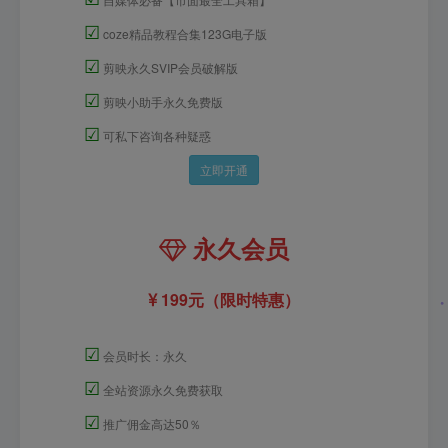
☑
coze精品教程合集123G电子版
☑
剪映永久SVIP会员破解版
☑
剪映小助手永久免费版
☑
可私下咨询各种疑惑
立即开通
永久会员
199元（限时特惠）
☑
会员时长：永久
☑
全站资源永久免费获取
☑
推广佣金高达50％