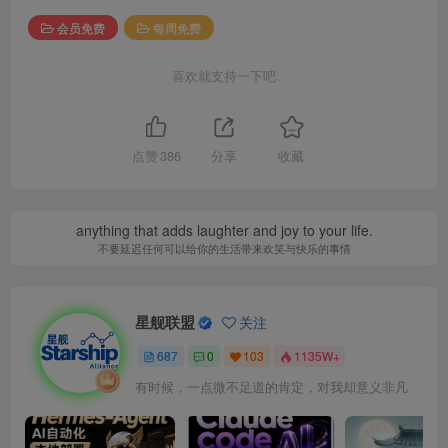
会员免费
每周免费
喜欢就支持一下吧
点赞
386
分享
收藏
anything that adds laughter and joy to your life.
不要延迟任何可以给你的生活带来欢笑与快乐的事情
星舰联盟
关注
687
0
103
1135W+
有时候，一点微不足道的肯定，对我却意义非凡