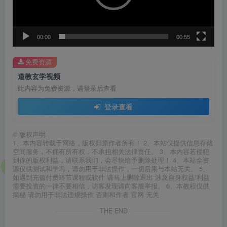
器
00:00
00:55
免费资源
道教玄学视频
此内容为免费资源，请登录后查看
登录查看
©
版权声明
1、本内容转载于网络，版权归原作者所有！ 2、本站仅提供信息存储
空间服务，不拥有所有权，不承担相关法律责任。 3、本内容若侵犯
到你的版权利益，请联系我们，会尽快给予删除处理！ 4、本站全资
源仅供测试和学习，请勿用于非法操作，一切后果与本站无关。 5、
如遇到充值付费环节课程或软件 请马上删除退出 涉及自身权益/利益
需要投资的一律不要相信，访客发现请向客服举报。 6、本教程仅供
揭秘 请勿用于非法违规操作 否则和作者 官网 无关
THE END