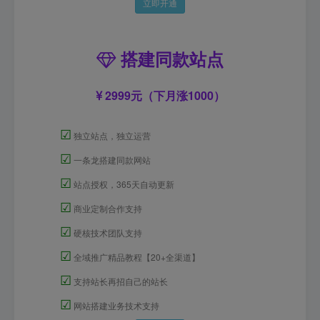
立即开通
搭建同款站点
2999元（下月涨1000）
☑
独立站点，独立运营
☑
一条龙搭建同款网站
☑
站点授权，365天自动更新
☑
商业定制合作支持
☑
硬核技术团队支持
☑
全域推广精品教程【20+全渠道】
☑
支持站长再招自己的站长
☑
网站搭建业务技术支持