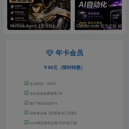
Hermes-Agent【爱马仕】AI自动化部署【会员免费领取安装包】
年卡会员
99元（限时特惠）
☑
会员时长：365天
☑
全站资源免费获取1年
☑
推广佣金高达50％
☑
自媒体必备【市面最全工具箱】
☑
coze精品教程合集123G电子版