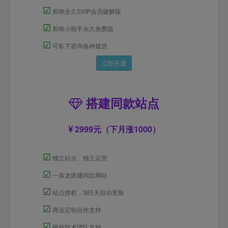
☑
剪映永久SVIP会员破解版
☑
剪映小助手永久免费版
☑
可私下咨询各种疑惑
立即开通
搭建同款站点
2999元（下月涨1000）
☑
独立站点，独立运营
☑
一条龙搭建同款网站
☑
站点授权，365天自动更新
☑
商业定制合作支持
☑
硬核技术团队支持