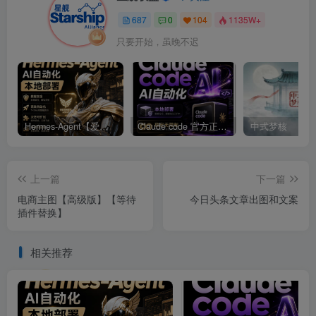
687
0
104
1135W+
只要开始，虽晚不迟
Hermes-Agent【爱马仕】AI自动化部署【会员免费领取安装包】
Claude code 官方正版 超强工具【会员免费领取安装包】
中式梦核
上一篇
下一篇
电商主图【高级版】【等待
今日头条文章出图和文案
插件替换】
相关推荐