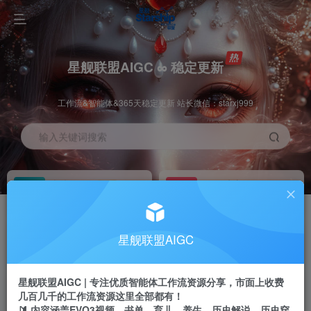
星舰联盟AIGC ∞ 稳定更新
工作流&智能体&365天稳定更新 站长微信：starxj999
输入关键词搜索
加入会员
工作流主页
1折
持续更新
全站资源免费下载
一站式AI创作平台
每周免费工作流
推广佣金
星舰联盟AIGC
体验
50-70%分佣
不定期更新
推广返佣高达70%
星舰联盟AIGC | 专注优质智能体工作流资源分享，市面上收费
站长招募
推荐
几百几千的工作流资源这里全部都有！
项目周期预估10年
🔰 内容涵盖EVO3视频、书单、育儿、养生、历史解说、历史穿