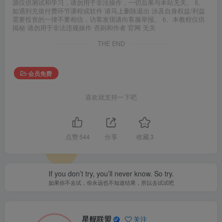
源仅供测试和学习，请勿用于非法操作，一切后果与本站无关。 5、
如遇到充值付费环节课程或软件 请马上删除退出 涉及自身权益/利益
需要投资的一律不要相信，访客发现请向客服举报。 6、本教程仅供
揭秘 请勿用于非法违规操作 否则和作者 官网 无关
THE END
会员免费
喜欢就支持一下吧
点赞
544
分享
收藏
3
If you don’t try, you’ll never know. So try.
如果你不去试，你永远也不知道结果，所以去试试吧
星舰联盟
关注