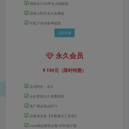
☑
剪映永久SVIP会员破解版
☑
剪映小助手永久免费版
☑
可私下咨询各种疑惑
立即开通
永久会员
199元（限时特惠）
☑
会员时长：永久
☑
全站资源永久免费获取
☑
推广佣金高达50％
☑
自媒体必备【市面最全工具箱】
☑
coze精品教程合集123G电子版