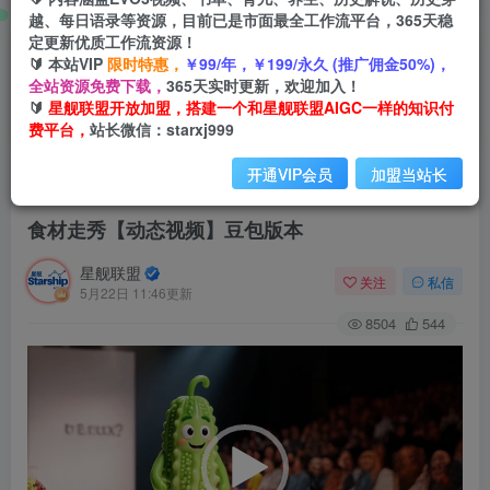
越、每日语录等资源，目前已是市面最全工作流平台，365天稳
定更新优质工作流资源！
🔰 本站VIP
限时特惠，
￥99/年，￥199/永久 (推广佣金50%)，
全站资源免费下载，
365天实时更新，欢迎加入！
🔰
星舰联盟开放加盟，搭建一个和星舰联盟AIGC一样的知识付
费平台，
站长微信：starxj999
开通VIP会员
加盟当站长
首页
会员免费
正文
食材走秀【动态视频】豆包版本
星舰联盟
关注
私信
5月22日 11:46更新
8504
544
视
频
播
放