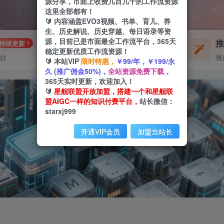
源分享，市面上收费几百几千的工作流资源
这里全部都有！
🔰 内容涵盖EVO3视频、书单、育儿、养
生、历史解说、历史穿越、每日语录等资
源，目前已是市面最全工作流平台，365天
每周免费工作流
持续更新
体验
稳定更新优质工作流资源！
平台
不定期更新
推
🔰 本站VIP
限时特惠，
￥99/年，￥199/永
久 (推广佣金50%)，
全站资源免费下载，
365天实时更新，欢迎加入！
🔰
星舰联盟开放加盟，搭建一个和星舰联
盟AIGC一样的知识付费平台，
站长微信：
starxj999
开通VIP会员
加盟当站长