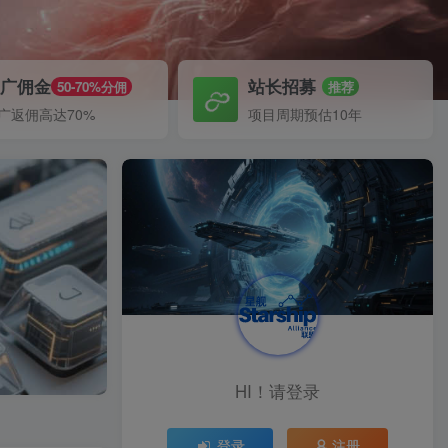
推广佣金
站长招募
50-70%分佣
推荐
广返佣高达70%
项目周期预估10年
HI！请登录
登录
注册