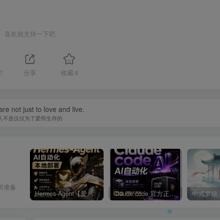
喜欢就支持一下吧
7
分享
收藏
4
re not just to love and live.
人不是仅仅为了爱而生存的
所准备
Hermes-Agent【爱马仕】AI自动化部署【会员免费领取安装包】
Claude code 官方正版 超强工具【会员免费领取安装包】
中式梦核