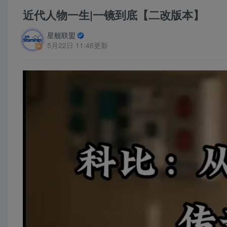
近代人物一生|一镜到底【二改版本】
星舰联盟
5月22日 11:46更新
视
频
播
放
器