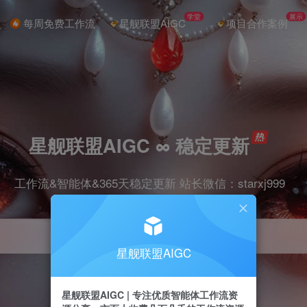
学堂
展示
每周免费工作流
星舰联盟AIGC
项目合作案例
星舰联盟AIGC ∞ 稳定更新
工作流&智能体&365天稳定更新 站长微信：starxj999
星舰联盟AIGC
星舰联盟AIGC | 专注优质智能体工作流资