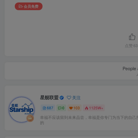
会员免费
点赞
63
People a
星舰联盟
关注
687
0
103
1125W+
幸福不应该留到未来品尝，幸福是你专门为当下的自己
的