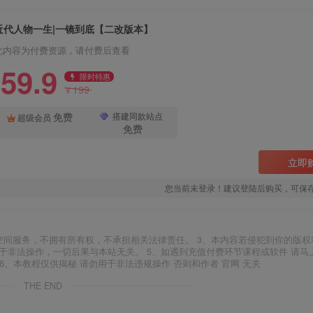
近代人物一生|一镜到底【二改版本】
此内容为付费资源，请付费后查看
59.9
限时特惠
199
¥
免费
搭建同款站点
超级会员
免费
立即
您当前未登录！建议登陆后购买，可保
空间服务，不拥有所有权，不承担相关法律责任。 3、本内容若侵犯到你的版权
于非法操作，一切后果与本站无关。 5、如遇到充值付费环节课程或软件 请马
6、本教程仅供揭秘 请勿用于非法违规操作 否则和作者 官网 无关
THE END