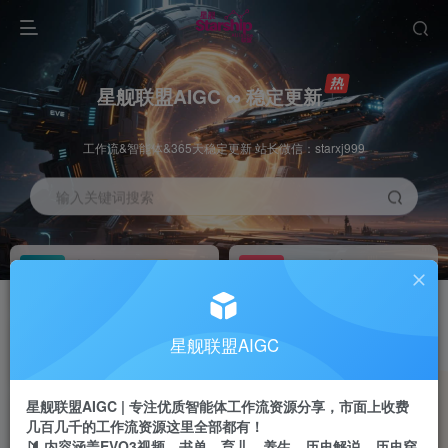
星舰联盟AIGC ∞ 稳定更新
工作流&智能体&365天稳定更新 站长微信：starxj999
输入关键词搜索
加入会员
工作流主页
1折
持续更新
全站资源免费下载
一站式AI创作平台
每周免费工作流
推广佣金
星舰联盟AIGC
体验
50-70%分佣
不定期更新
推广返佣高达70%
星舰联盟AIGC | 专注优质智能体工作流资源分享，市面上收费
站长招募
推荐
几百几千的工作流资源这里全部都有！
项目周期预估10年
🔰 内容涵盖EVO3视频、书单、育儿、养生、历史解说、历史穿