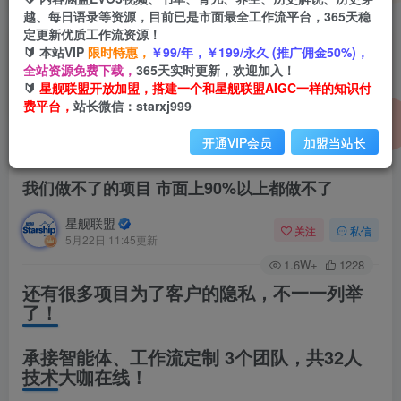
越、每日语录等资源，目前已是市面最全工作流平台，365天稳
定更新优质工作流资源！
🔰 本站VIP
限时特惠，
￥99/年，￥199/永久 (推广佣金50%)，
全站资源免费下载，
365天实时更新，欢迎加入！
🔰
星舰联盟开放加盟，搭建一个和星舰联盟AIGC一样的知识付
费平台，
站长微信：starxj999
开通VIP会员
加盟当站长
首页
项目案例
正文
我们做不了的项目 市面上90%以上都做不了
星舰联盟
关注
私信
5月22日 11:45更新
1.6W+
1228
还有很多项目为了客户的隐私，不一一列举
了！
承接智能体、工作流定制 3个团队，共32人
技术大咖在线！