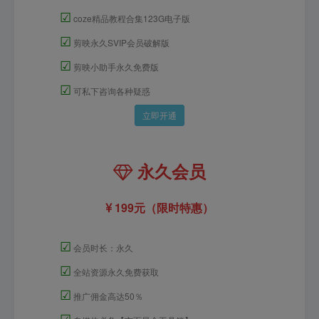
☑
coze精品教程合集123G电子版
☑
剪映永久SVIP会员破解版
☑
剪映小助手永久免费版
☑
可私下咨询各种疑惑
立即开通
永久会员
199元（限时特惠）
☑
会员时长：永久
☑
全站资源永久免费获取
☑
推广佣金高达50％
☑