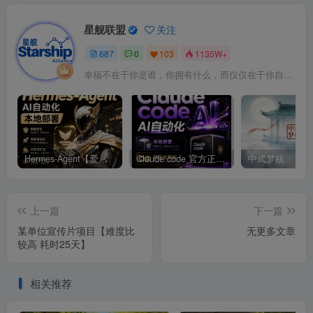
星舰联盟
关注
687
0
103
1135W+
幸福不在于你是谁，你拥有什么，而仅仅在于你自己怎么看待
Hermes-Agent【爱马仕】AI自动化部署【会员免费领取安装包】
Claude code 官方正版 超强工具【会员免费领取安装包】
中式梦核
上一篇
下一篇
某单位宣传片项目【难度比
无更多文章
较高 耗时25天】
相关推荐