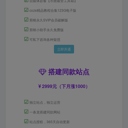
自媒体必备【市面最全工具箱】
☑
coze精品教程合集123G电子版
☑
剪映永久SVIP会员破解版
☑
剪映小助手永久免费版
☑
可私下咨询各种疑惑
立即开通
搭建同款站点
2999元（下月涨1000）
☑
独立站点，独立运营
☑
一条龙搭建同款网站
☑
站点授权，365天自动更新