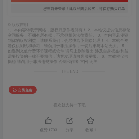
您当前未登录！建议登陆后购买，可保存购买订单
©
版权声明
1、本内容转载于网络，版权归原作者所有！ 2、本站仅提供信息存储
空间服务，不拥有所有权，不承担相关法律责任。 3、本内容若侵犯
到你的版权利益，请联系我们，会尽快给予删除处理！ 4、本站全资
源仅供测试和学习，请勿用于非法操作，一切后果与本站无关。 5、
如遇到充值付费环节课程或软件 请马上删除退出 涉及自身权益/利益
需要投资的一律不要相信，访客发现请向客服举报。 6、本教程仅供
揭秘 请勿用于非法违规操作 否则和作者 官网 无关
THE END
会员免费
喜欢就支持一下吧
点赞
1703
分享
收藏
1