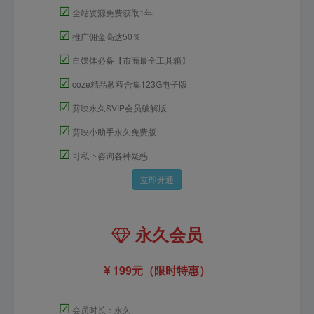
☑
全站资源免费获取1年
☑
推广佣金高达50％
☑
自媒体必备【市面最全工具箱】
☑
coze精品教程合集123G电子版
☑
剪映永久SVIP会员破解版
☑
剪映小助手永久免费版
☑
可私下咨询各种疑惑
立即开通
永久会员
199元（限时特惠）
☑
会员时长：永久