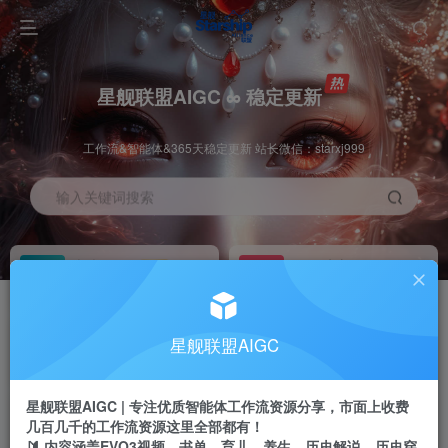
星舰联盟AIGC ∞ 稳定更新
工作流&智能体&365天稳定更新 站长微信：starxj999
输入关键词搜索
加入会员
工作流主页
1折
持续更新
全站资源免费下载
一站式AI创作平台
每周免费工作流
推广佣金
星舰联盟AIGC
体验
50-70%分佣
不定期更新
推广返佣高达70%
星舰联盟AIGC | 专注优质智能体工作流资源分享，市面上收费
站长招募
推荐
几百几千的工作流资源这里全部都有！
项目周期预估10年
🔰 内容涵盖EVO3视频、书单、育儿、养生、历史解说、历史穿