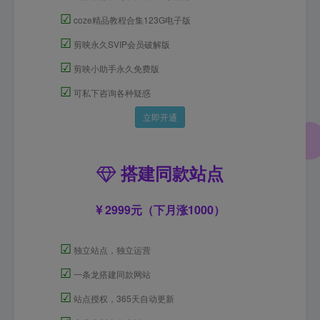
☑
coze精品教程合集123G电子版
☑
剪映永久SVIP会员破解版
☑
剪映小助手永久免费版
☑
可私下咨询各种疑惑
立即开通
搭建同款站点
2999元（下月涨1000）
☑
独立站点，独立运营
☑
一条龙搭建同款网站
☑
站点授权，365天自动更新