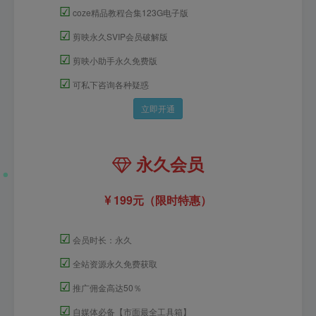
☑
coze精品教程合集123G电子版
☑
剪映永久SVIP会员破解版
☑
剪映小助手永久免费版
☑
可私下咨询各种疑惑
立即开通
永久会员
199元（限时特惠）
☑
会员时长：永久
☑
全站资源永久免费获取
☑
推广佣金高达50％
☑
自媒体必备【市面最全工具箱】