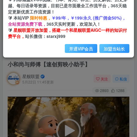
越、每日语录等资源，目前已是市面最全工作流平台，365天稳
定更新优质工作流资源！
🔰 本站VIP
限时特惠，
￥99/年，￥199/永久 (推广佣金50%)，
全站资源免费下载，
365天实时更新，欢迎加入！
🔰
星舰联盟开放加盟，搭建一个和星舰联盟AIGC一样的知识付
费平台，
站长微信：starxj999
开通VIP会员
加盟当站长
首页
会员免费
正文
小和尚与师傅【速创剪映小助手】
星舰联盟
关注
私信
5月22日 11:45更新
2893
1288
视
频
播
放