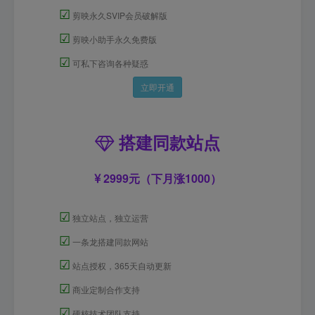
☑
剪映永久SVIP会员破解版
☑
剪映小助手永久免费版
☑
可私下咨询各种疑惑
立即开通
搭建同款站点
2999元（下月涨1000）
☑
独立站点，独立运营
☑
一条龙搭建同款网站
☑
站点授权，365天自动更新
☑
商业定制合作支持
☑
硬核技术团队支持