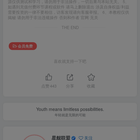
源仅供测试和学习，请勿用于非法操作，一切后果与本站无关。 5、
如遇到充值付费环节课程或软件 请马上删除退出 涉及自身权益/利益
需要投资的一律不要相信，访客发现请向客服举报。 6、本教程仅供
揭秘 请勿用于非法违规操作 否则和作者 官网 无关
THE END
会员免费
喜欢就支持一下吧
点赞
443
分享
收藏
Youth means limitless possibilities.
年轻就是无限的可能
星舰联盟
关注