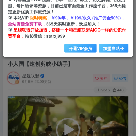
越、每日语录等资源，目前已是市面最全工作流平台，365天稳
定更新优质工作流资源！
🔰 本站VIP
限时特惠，
￥99/年，￥199/永久 (推广佣金50%)，
全站资源免费下载，
365天实时更新，欢迎加入！
🔰
星舰联盟开放加盟，搭建一个和星舰联盟AIGC一样的知识付
费平台，
站长微信：starxj999
开通VIP会员
加盟当站长
首页
会员免费
正文
小人国【速创剪映小助手】
星舰联盟
关注
私信
6月6日 23:00更新
9516
443
视
频
播
放