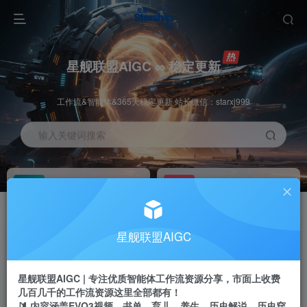
星舰联盟AIGC ∞ 稳定更新
工作流&智能体&365天稳定更新 站长微信：starxj999
输入关键词搜索
加入会员
工作流主页
1折
持续更新
全站资源免费下载
一站式AI创作平台
每周免费工作流
推广佣金
星舰联盟AIGC
体验
50-70%分佣
不定期更新
推广返佣高达70%
星舰联盟AIGC | 专注优质智能体工作流资源分享，市面上收费
站长招募
推荐
几百几千的工作流资源这里全部都有！
项目周期预估10年
🔰 内容涵盖EVO3视频、书单、育儿、养生、历史解说、历史穿