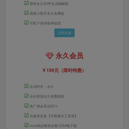
☑
剪映永久SVIP会员破解版
☑
剪映小助手永久免费版
☑
可私下咨询各种疑惑
立即开通
永久会员
199元（限时特惠）
☑
会员时长：永久
☑
全站资源永久免费获取
☑
推广佣金高达50％
☑
自媒体必备【市面最全工具箱】
☑
coze精品教程合集123G电子版