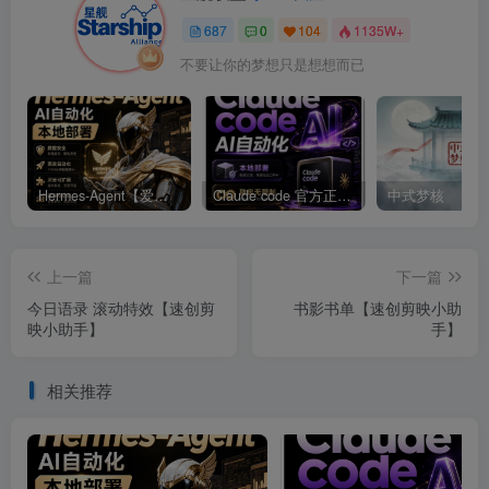
687
0
104
1135W+
不要让你的梦想只是想想而已
Hermes-Agent【爱马仕】AI自动化部署【会员免费领取安装包】
Claude code 官方正版 超强工具【会员免费领取安装包】
中式梦核
上一篇
下一篇
今日语录 滚动特效【速创剪
书影书单【速创剪映小助
映小助手】
手】
相关推荐