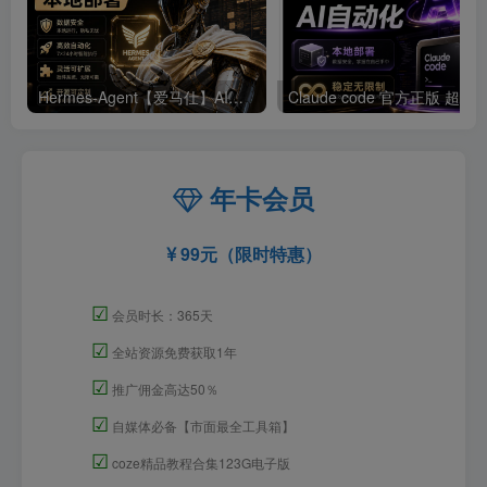
Hermes-Agent【爱马仕】AI自动化部署【会员免费领取安装包】
年卡会员
99元（限时特惠）
☑
会员时长：365天
☑
全站资源免费获取1年
☑
推广佣金高达50％
☑
自媒体必备【市面最全工具箱】
☑
coze精品教程合集123G电子版