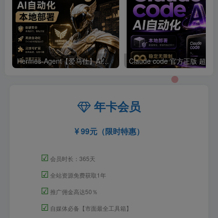
Hermes-Agent【爱马仕】AI自动化部署【会员免费领取安装包】
年卡会员
99元（限时特惠）
☑
会员时长：365天
☑
全站资源免费获取1年
☑
推广佣金高达50％
☑
自媒体必备【市面最全工具箱】