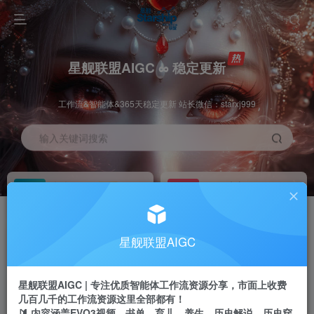
星舰联盟AIGC ∞ 稳定更新
工作流&智能体&365天稳定更新 站长微信：starxj999
输入关键词搜索
加入会员
工作流主页
1折
持续更新
全站资源免费下载
一站式AI创作平台
每周免费工作流
推广佣金
星舰联盟AIGC
体验
50-70%分佣
不定期更新
推广返佣高达70%
星舰联盟AIGC | 专注优质智能体工作流资源分享，市面上收费
站长招募
推荐
几百几千的工作流资源这里全部都有！
项目周期预估10年
🔰 内容涵盖EVO3视频、书单、育儿、养生、历史解说、历史穿