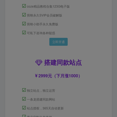
☑
coze精品教程合集123G电子版
☑
剪映永久SVIP会员破解版
☑
剪映小助手永久免费版
☑
可私下咨询各种疑惑
立即开通
搭建同款站点
2999元（下月涨1000）
☑
独立站点，独立运营
☑
一条龙搭建同款网站
☑
站点授权，365天自动更新
☑
商业定制合作支持