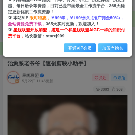
越、每日语录等资源，目前已是市面最全工作流平台，365天稳
定更新优质工作流资源！
🔰 本站VIP
限时特惠，
￥99/年，￥199/永久 (推广佣金50%)，
全站资源免费下载，
365天实时更新，欢迎加入！
🔰
星舰联盟开放加盟，搭建一个和星舰联盟AIGC一样的知识付
费平台，
站长微信：starxj999
开通VIP会员
加盟当站长
首页
会员免费
正文
治愈系老爷爷【速创剪映小助手】
星舰联盟
关注
私信
5月22日 11:46更新
3663
368
视
频
播
放