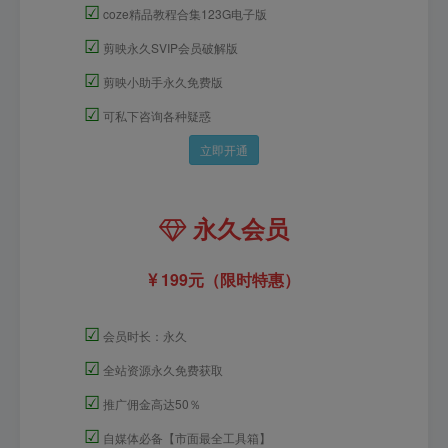
☑
coze精品教程合集123G电子版
☑
剪映永久SVIP会员破解版
☑
剪映小助手永久免费版
☑
可私下咨询各种疑惑
立即开通
永久会员
199元（限时特惠）
☑
会员时长：永久
☑
全站资源永久免费获取
☑
推广佣金高达50％
☑
自媒体必备【市面最全工具箱】