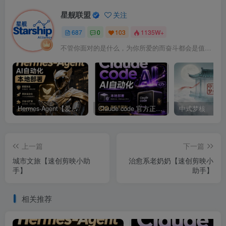
星舰联盟
关注
687
0
103
1135W+
不管你面对的是什么，为你所爱的而奋斗都会是值得的
Hermes-Agent【爱马仕】AI自动化部署【会员免费领取安装包】
Claude code 官方正版 超强工具【会员免费领取安装包】
中式梦核
上一篇
下一篇
城市文旅【速创剪映小助
治愈系老奶奶【速创剪映小
手】
助手】
相关推荐