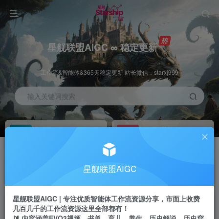
星舰联盟AIGC ∞ 稳定更新
工作流&智能体&365天稳定更新 站长微信：starxj999
输入关键词搜索
加入会员
工作流主页
1折
持续更新
全站资源免费下载
一站式AI创作平台
每周免费工作流
推广佣金
星舰联盟AIGC
体验
50-70%分佣
不定期更新
推广返佣高达70%
星舰联盟AIGC | 专注优质智能体工作流资源分享，市面上收费
站长招募
推荐
几百几千的工作流资源这里全部都有！
项目周期预估10年
🔰 内容涵盖EVO3视频、书单、育儿、养生、历史解说、历史穿