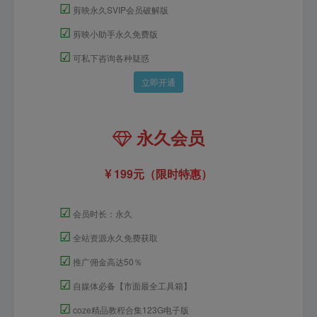
☑
剪映永久SVIP会员破解版
☑
剪映小助手永久免费版
☑
可私下咨询各种疑惑
立即开通
永久会员
199元（限时特惠）
☑
会员时长：永久
☑
全站资源永久免费获取
☑
推广佣金高达50％
☑
自媒体必备【市面最全工具箱】
☑
coze精品教程合集123G电子版