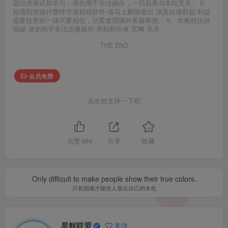
源仅供测试和学习，请勿用于非法操作，一切后果与本站无关。 5、
如遇到充值付费环节课程或软件 请马上删除退出 涉及自身权益/利益
需要投资的一律不要相信，访客发现请向客服举报。 6、本教程仅供
揭秘 请勿用于非法违规操作 否则和作者 官网 无关
THE END
会员免费
喜欢就支持一下吧
点赞
484
分享
收藏
Only difficult to make people show their true colors.
只有困难才能使人显出自己的本色
星舰联盟
关注