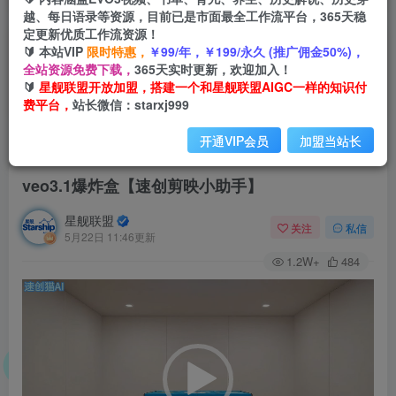
越、每日语录等资源，目前已是市面最全工作流平台，365天稳
定更新优质工作流资源！
🔰 本站VIP
限时特惠，
￥99/年，￥199/永久 (推广佣金50%)，
全站资源免费下载，
365天实时更新，欢迎加入！
🔰
星舰联盟开放加盟，搭建一个和星舰联盟AIGC一样的知识付
费平台，
站长微信：starxj999
开通VIP会员
加盟当站长
首页
会员免费
正文
veo3.1爆炸盒【速创剪映小助手】
星舰联盟
关注
私信
5月22日 11:46更新
1.2W+
484
视
频
播
放