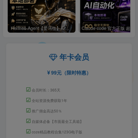
Hermes-Agent【爱马仕】AI自动化部署【会员免费领取安装包】
年卡会员
99元（限时特惠）
☑
会员时长：365天
☑
全站资源免费获取1年
☑
推广佣金高达50％
☑
自媒体必备【市面最全工具箱】
☑
coze精品教程合集123G电子版