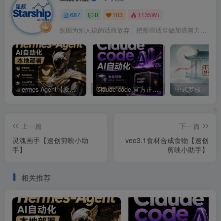
687
0
103
1135W+
别因为别人说的话而放弃，把那些话当做加倍努力的动力
Hermes-Agent【爱马仕】AI自动化部署【会员免费领取安装包】
Claude code 官方正版 超强工具【会员免费领取安装包】
中式梦核
上一篇
下一篇
灵魂画手【速创剪映小助
veo3.1食材合成食物【速创
手】
剪映小助手】
相关推荐