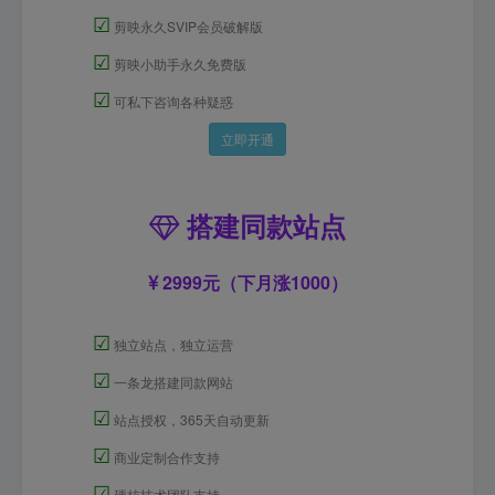
☑
剪映永久SVIP会员破解版
☑
剪映小助手永久免费版
☑
可私下咨询各种疑惑
立即开通
搭建同款站点
2999元（下月涨1000）
☑
独立站点，独立运营
☑
一条龙搭建同款网站
☑
站点授权，365天自动更新
☑
商业定制合作支持
☑
硬核技术团队支持