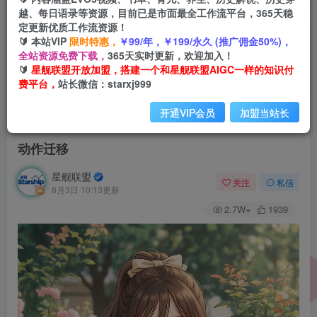
越、每日语录等资源，目前已是市面最全工作流平台，365天稳
定更新优质工作流资源！
🔰 本站VIP
限时特惠，
￥99/年，￥199/永久 (推广佣金50%)，
全站资源免费下载，
365天实时更新，欢迎加入！
🔰
星舰联盟开放加盟，搭建一个和星舰联盟AIGC一样的知识付
费平台，
站长微信：starxj999
开通VIP会员
加盟当站长
首页
会员免费
正文
动作迁移
星舰联盟
关注
私信
8月3日 10:13更新
2.7W+
1939
视
频
播
放