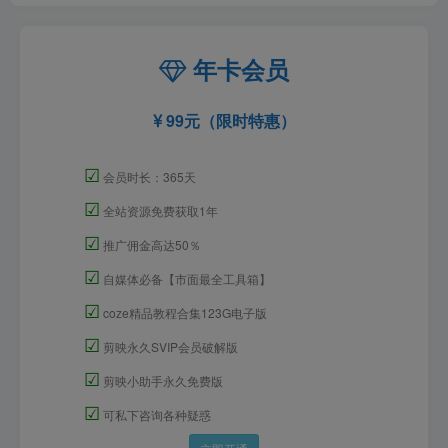
年卡会员
99元（限时特惠）
☑
会员时长：365天
☑
全站资源免费获取1年
☑
推广佣金高达50％
☑
自媒体必备【市面最全工具箱】
☑
coze精品教程合集123G电子版
☑
剪映永久SVIP会员破解版
☑
剪映小助手永久免费版
☑
可私下咨询各种疑惑