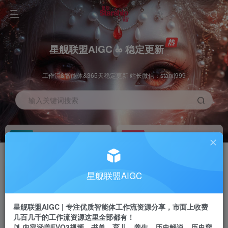
星舰联盟AIGC ∞ 稳定更新
工作流&智能体&365天稳定更新 站长微信：starxj999
输入关键词搜索
加入会员
工作流主页
1折
持续更新
全站资源免费下载
一站式AI创作平台
每周免费工作流
推广佣金
星舰联盟AIGC
体验
50-70%分佣
不定期更新
推广返佣高达70%
星舰联盟AIGC | 专注优质智能体工作流资源分享，市面上收费
站长招募
推荐
几百几千的工作流资源这里全部都有！
项目周期预估10年
🔰 内容涵盖EVO3视频、书单、育儿、养生、历史解说、历史穿