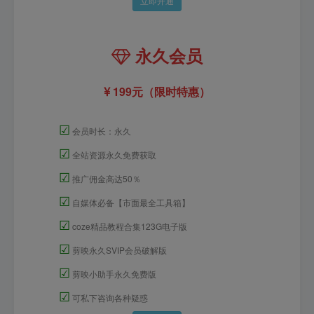
立即开通
永久会员
199元（限时特惠）
☑
会员时长：永久
☑
全站资源永久免费获取
☑
推广佣金高达50％
☑
自媒体必备【市面最全工具箱】
☑
coze精品教程合集123G电子版
☑
剪映永久SVIP会员破解版
☑
剪映小助手永久免费版
☑
可私下咨询各种疑惑