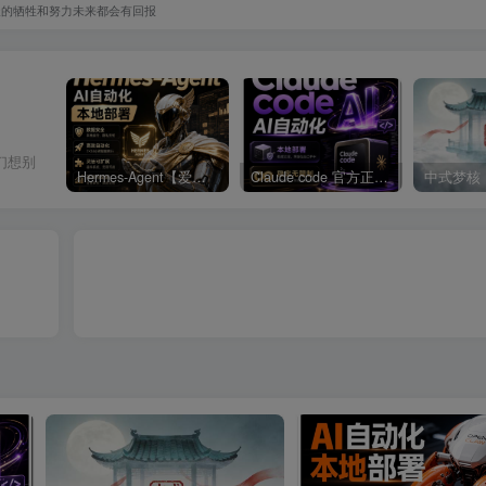
天的牺牲和努力未来都会有回报
们想别
Hermes-Agent【爱马仕】AI自动化部署【会员免费领取安装包】
Claude code 官方正版 超强工具【会员免费领取安装包】
中式梦核