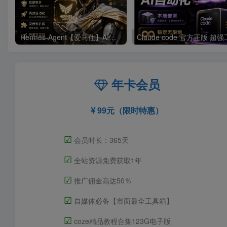
Hermes-Agent【爱马仕】AI自动化部署【会员免费领取安装包】
年卡会员
99元（限时特惠）
☑
会员时长：365天
☑
全站资源免费获取1年
☑
推广佣金高达50％
☑
自媒体必备【市面最全工具箱】
☑
coze精品教程合集123G电子版