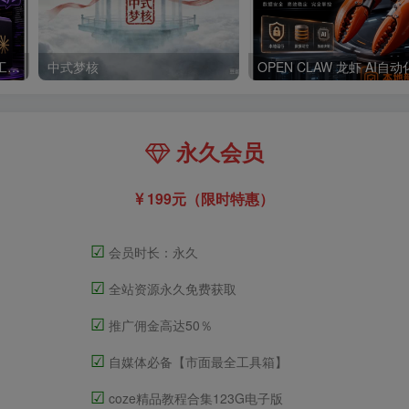
Claude code 官方正版 超强工具【会员免费领取安装包】
中式梦核
永久会员
199元（限时特惠）
☑
会员时长：永久
☑
全站资源永久免费获取
☑
推广佣金高达50％
☑
自媒体必备【市面最全工具箱】
☑
coze精品教程合集123G电子版