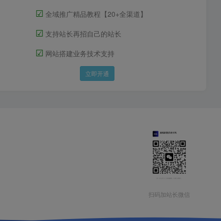
☑
全域推广精品教程【20+全渠道】
☑
支持站长再招自己的站长
☑
网站搭建业务技术支持
立即开通
扫码加站长微信