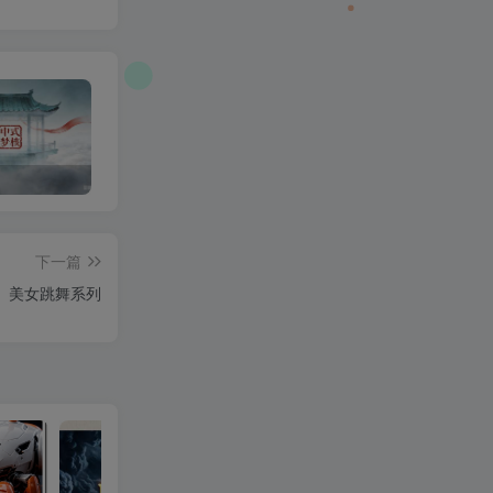
OPEN CLAW 龙虾 AI自动化部署【会员免费领取安装包】
山海经视频【速创剪映小助手】
下一篇
美女跳舞系列