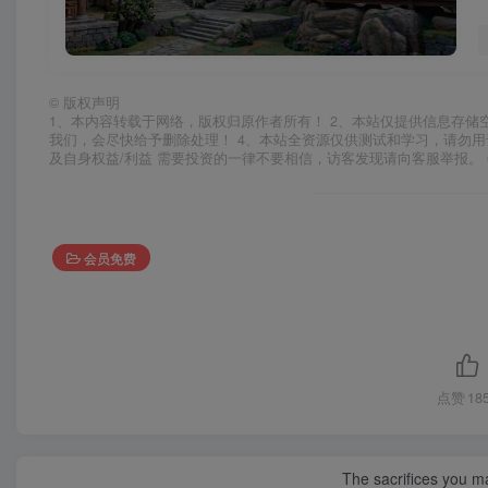
©
版权声明
1、本内容转载于网络，版权归原作者所有！ 2、本站仅提供信息存储
我们，会尽快给予删除处理！ 4、本站全资源仅供测试和学习，请勿用
及自身权益/利益 需要投资的一律不要相信，访客发现请向客服举报。 
会员免费
点赞
18
The sacrifices you ma