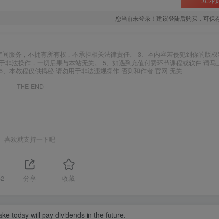
您当前未登录！建议登陆后购买，可保
空间服务，不拥有所有权，不承担相关法律责任。 3、本内容若侵犯到你的版权
于非法操作，一切后果与本站无关。 5、如遇到充值付费环节课程或软件 请马
6、本教程仅供揭秘 请勿用于非法违规操作 否则和作者 官网 无关
THE END
喜欢就支持一下吧
52
分享
收藏
ke today will pay dividends in the future.