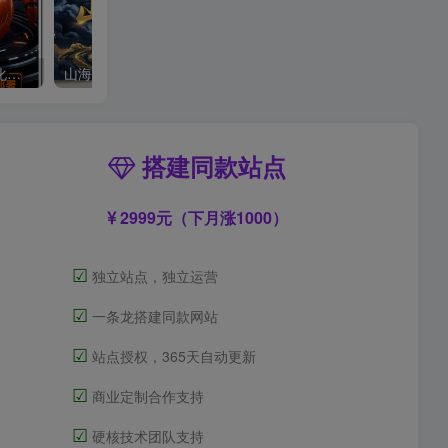
OPEN CLAW 龙虾 AI自动化部署【会员免费领取安装包】
山海经视频【速创剪映小助手】
搭建同款站点
2999元（下月涨1000）
☑
独立站点，独立运营
☑
一条龙搭建同款网站
☑
站点授权，365天自动更新
☑
商业定制合作支持
☑
硬核技术团队支持