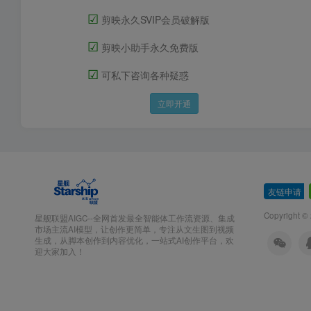
☑
剪映永久SVIP会员破解版
☑
剪映小助手永久免费版
☑
可私下咨询各种疑惑
立即开通
友链申请
-
Copyright ©
星舰联盟AIGC--全网首发最全智能体工作流资源、集成
市场主流AI模型，让创作更简单，专注从文生图到视频
生成，从脚本创作到内容优化，一站式AI创作平台，欢
迎大家加入！