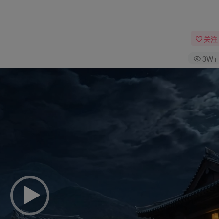
关注
3W+