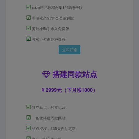
☑
coze精品教程合集123G电子版
☑
剪映永久SVIP会员破解版
☑
剪映小助手永久免费版
☑
可私下咨询各种疑惑
立即开通
搭建同款站点
2999元（下月涨1000）
☑
独立站点，独立运营
☑
一条龙搭建同款网站
☑
站点授权，365天自动更新
☑
商业定制合作支持