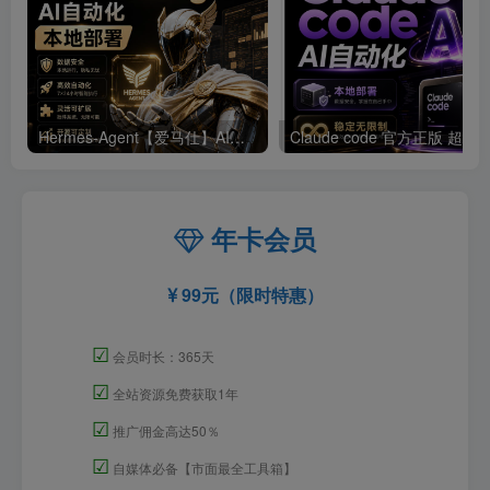
Hermes-Agent【爱马仕】AI自动化部署【会员免费领取安装包】
年卡会员
99元（限时特惠）
☑
会员时长：365天
☑
全站资源免费获取1年
☑
推广佣金高达50％
☑
自媒体必备【市面最全工具箱】