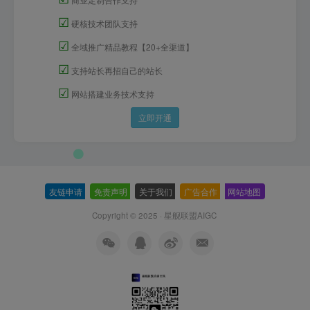
☑
硬核技术团队支持
☑
全域推广精品教程【20+全渠道】
☑
支持站长再招自己的站长
☑
网站搭建业务技术支持
立即开通
友链申请
-
免责声明
-
关于我们
-
广告合作
-
网站地图
Copyright © 2025 ·
星舰联盟AIGC