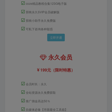
☑
coze精品教程合集123G电子版
☑
剪映永久SVIP会员破解版
☑
剪映小助手永久免费版
☑
可私下咨询各种疑惑
立即开通
永久会员
199元（限时特惠）
☑
会员时长：永久
☑
全站资源永久免费获取
☑
推广佣金高达50％
☑
自媒体必备【市面最全工具箱】