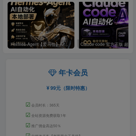
Hermes-Agent【爱马仕】AI自动化部署【会员免费领取安装包】
年卡会员
99元（限时特惠）
☑
会员时长：365天
☑
全站资源免费获取1年
☑
推广佣金高达50％
☑
自媒体必备【市面最全工具箱】