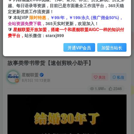
越、每日语录等资源，目前已是市面最全工作流平台，365天稳
定更新优质工作流资源！
🔰 本站VIP
限时特惠，
￥99/年，￥199/永久 (推广佣金50%)，
全站资源免费下载，
365天实时更新，欢迎加入！
🔰
星舰联盟开放加盟，搭建一个和星舰联盟AIGC一样的知识付
费平台，
站长微信：starxj999
开通VIP会员
加盟当站长
首页
会员免费
正文
故事类带书带货【速创剪映小助手】
星舰联盟
关注
私信
8月3日 10:13更新
1.9W+
2346
视
频
播
放