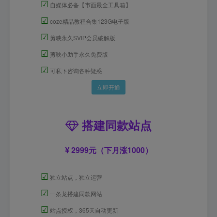
☑
自媒体必备【市面最全工具箱】
☑
coze精品教程合集123G电子版
☑
剪映永久SVIP会员破解版
☑
剪映小助手永久免费版
☑
可私下咨询各种疑惑
立即开通
搭建同款站点
2999元（下月涨1000）
☑
独立站点，独立运营
☑
一条龙搭建同款网站
☑
站点授权，365天自动更新