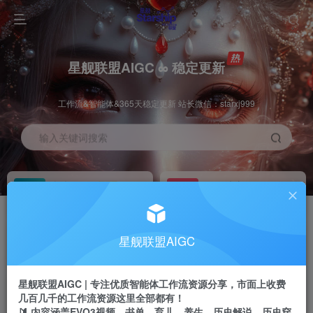
星舰联盟AIGC ∞ 稳定更新
工作流&智能体&365天稳定更新 站长微信：starxj999
输入关键词搜索
加入会员
工作流主页
1折
持续更新
全站资源免费下载
一站式AI创作平台
每周免费工作流
推广佣金
星舰联盟AIGC
体验
50-70%分佣
不定期更新
推广返佣高达70%
星舰联盟AIGC | 专注优质智能体工作流资源分享，市面上收费
站长招募
推荐
几百几千的工作流资源这里全部都有！
项目周期预估10年
🔰 内容涵盖EVO3视频、书单、育儿、养生、历史解说、历史穿