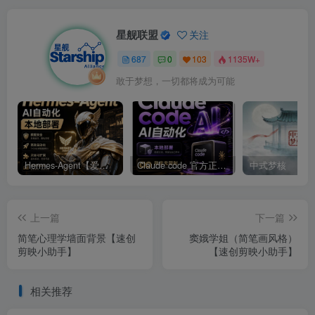
星舰联盟
关注
687
0
103
1135W+
敢于梦想，一切都将成为可能
Hermes-Agent【爱马仕】AI自动化部署【会员免费领取安装包】
Claude code 官方正版 超强工具【会员免费领取安装包】
中式梦核
上一篇
下一篇
简笔心理学墙面背景【速创
窦娥学姐（简笔画风格）
剪映小助手】
【速创剪映小助手】
相关推荐