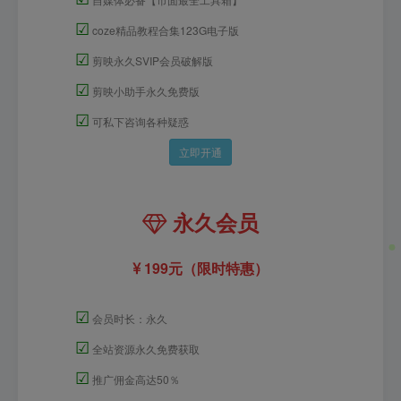
☑
coze精品教程合集123G电子版
☑
剪映永久SVIP会员破解版
☑
剪映小助手永久免费版
☑
可私下咨询各种疑惑
立即开通
永久会员
199元（限时特惠）
☑
会员时长：永久
☑
全站资源永久免费获取
☑
推广佣金高达50％