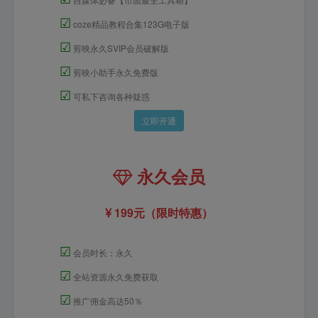
☑
coze精品教程合集123G电子版
☑
剪映永久SVIP会员破解版
☑
剪映小助手永久免费版
☑
可私下咨询各种疑惑
立即开通
永久会员
199元（限时特惠）
☑
会员时长：永久
☑
全站资源永久免费获取
☑
推广佣金高达50％