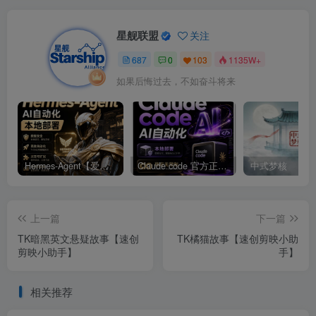
星舰联盟
关注
687
0
103
1135W+
如果后悔过去，不如奋斗将来
Hermes-Agent【爱马仕】AI自动化部署【会员免费领取安装包】
Claude code 官方正版 超强工具【会员免费领取安装包】
中式梦核
上一篇
下一篇
TK暗黑英文悬疑故事【速创
TK橘猫故事【速创剪映小助
剪映小助手】
手】
相关推荐