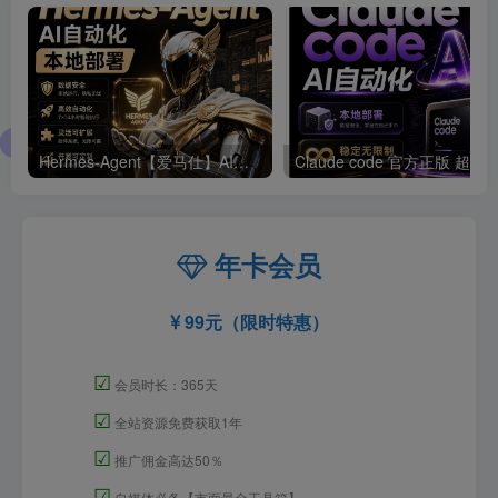
Hermes-Agent【爱马仕】AI自动化部署【会员免费领取安装包】
年卡会员
99元（限时特惠）
☑
会员时长：365天
☑
全站资源免费获取1年
☑
推广佣金高达50％
☑
自媒体必备【市面最全工具箱】