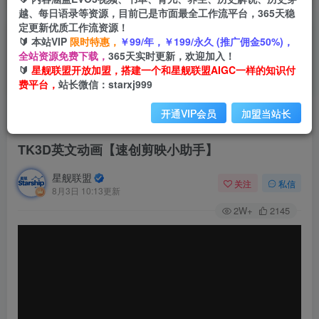
越、每日语录等资源，目前已是市面最全工作流平台，365天稳
定更新优质工作流资源！
🔰 本站VIP
限时特惠，
￥99/年，￥199/永久 (推广佣金50%)，
全站资源免费下载，
365天实时更新，欢迎加入！
🔰
星舰联盟开放加盟，搭建一个和星舰联盟AIGC一样的知识付
费平台，
站长微信：starxj999
开通VIP会员
加盟当站长
首页
会员免费
正文
TK3D英文动画【速创剪映小助手】
星舰联盟
关注
私信
8月3日 10:13更新
2W+
2145
视
频
播
放