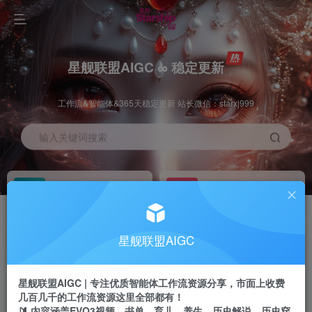
星舰联盟AIGC ∞ 稳定更新
工作流&智能体&365天稳定更新 站长微信：starxj999
输入关键词搜索
加入会员
工作流主页
1折
持续更新
全站资源免费下载
一站式AI创作平台
每周免费工作流
推广佣金
星舰联盟AIGC
体验
50-70%分佣
不定期更新
推广返佣高达70%
星舰联盟AIGC | 专注优质智能体工作流资源分享，市面上收费
站长招募
推荐
几百几千的工作流资源这里全部都有！
项目周期预估10年
🔰 内容涵盖EVO3视频、书单、育儿、养生、历史解说、历史穿