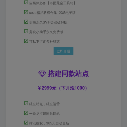
☑
自媒体必备【市面最全工具箱】
☑
coze精品教程合集123G电子版
☑
剪映永久SVIP会员破解版
☑
剪映小助手永久免费版
☑
可私下咨询各种疑惑
立即开通
搭建同款站点
2999元（下月涨1000）
☑
独立站点，独立运营
☑
一条龙搭建同款网站
☑
站点授权，365天自动更新